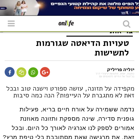
בריאות
טעויות הדיאטה שגורמות
לתשישות
יוליה פריליק
כותבת, אמא, מחפשת קיצורי דרך
בג'ונגל של החיים (לפעמים עם
מקפידה על תזונה, עושה ספורט וישנה טוב ובכל
זאת לא מתגברת על העייפות? הנה כמה סיבות
נדמה ששמירה על אורח חיים בריא, פעילות
גופנית סדירה, שינה מספקת ותזונה מאוזנת
אמורים לספק לנו אנרגיה לאורך כל היום. ובכל
זאת, את מרגישה שאת מסתובבת בלי טיפת מרץ?