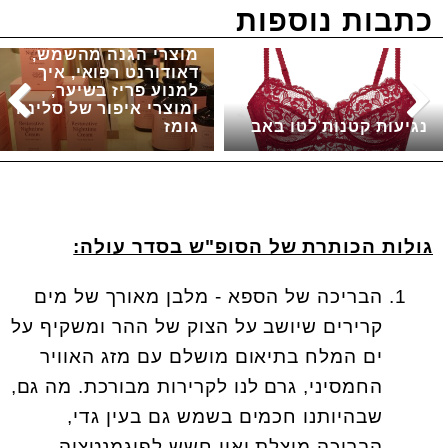
כתבות נוספות
מוצרי הגנה מהשמש,
דאודורנט רפואי, איך
למנוע פריז בשיער,
ומוצרי איפור של סלינה
נגיעות קטנות לטו באב
גומז
גולות הכותרת של הסופ"ש בסדר עולה:
הבריכה של הספא - מלבן מאורך של מים
קרירים שיושב על הצוק של ההר ומשקיף על
ים המלח בתיאום מושלם עם מזג האוויר
החמסיני, גרם לנו לקרירות מבורכת. מה גם,
שבהיותנו חכמים בשמש גם בעין גדי,
הבריכה מוצלת ואין חשש לפיגמנטציה