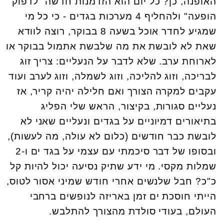
האופנה, כן? כל יום הוא הזדמנות חדשה "לדפוק
הופעה" ולהחליף 4 מערכות בגדים - כי כל מי
שמגיע לחדר אוכל בשעה 8 בבוקר, רוצה לוודא
שאת לא לובשת את מה שלבשת אתמול בבוקר או
לארוחת ערב. שלא לדבר על הנעליים: צריך זוג
לבריכה, וזוג להליכה, וזוג לשמלה, וזוג לערב ועוד
עקבים למקרה הצורך ואם חלילה יהיה קריר, אז
נעליים סגורות, בקיצור, הראש שלי הפליג
בתיאורים דמיוניים על בגדים ונעליים שאני לא
לובשת כבר חודשים (כלום לא עולה, מה לעשות),
ובסופו של דבר סיכמתי עם עצמי על בגד ים ו-2
שמלות מקסי. מי ידע שתיק נסיעה יכול להיות קל
כ"כ? חבל שלנשים אחרי חודש שמיני אסור לטוס,
הייתי חוסכת ים זמן באריזה לנופשים ברחבי
העולם, בעודי סולדת מהצורך להתלבש.