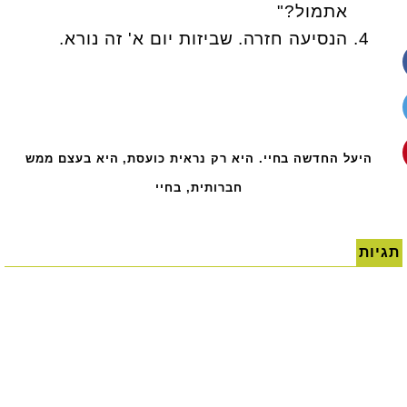
אתמול?"
הנסיעה חזרה. שביזות יום א' זה נורא.
היעל החדשה בחיי. היא רק נראית כועסת, היא בעצם ממש
חברותית, בחיי
תגיות