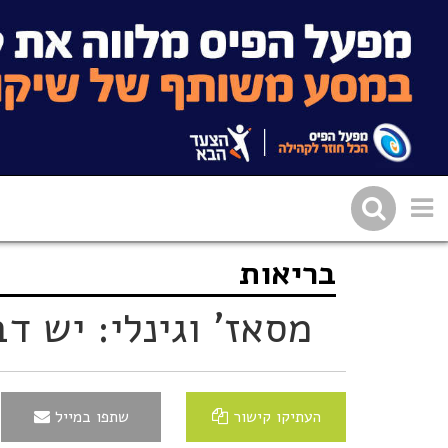
בריאות
שתפו בפייסבוק
העתיקו 
מסאז' וגינלי: יש ד
העתיקו קישור
שתפו במייל