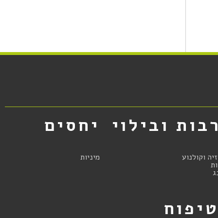
בות ובילוי
יחסים
זיה וקולנוע
מיניות
ת
ג
יפוח