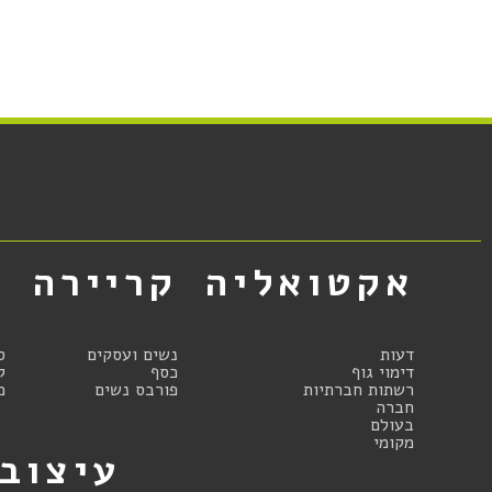
אקטואליה
קריירה
א
דעות
נשים ועסקים
ס
דימוי גוף
כסף
ק
רשתות חברתיות
פורבס נשים
מ
חברה
בעולם
מקומי
עיצוב