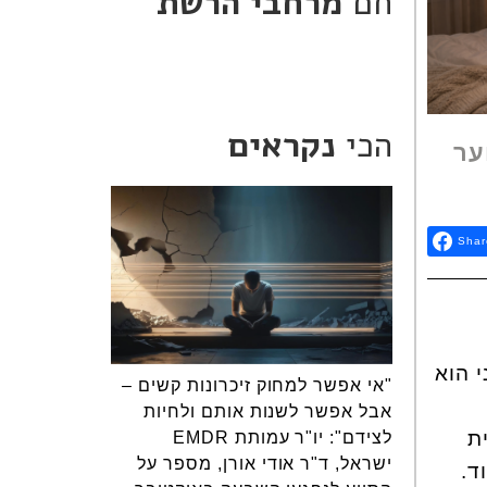
חם
מרחבי הרשת
הכי
נקראים
ער
Shar
י הוא
"אי אפשר למחוק זיכרונות קשים –
אבל אפשר לשנות אותם ולחיות
ת
לצידם": יו"ר עמותת EMDR
ישראל, ד"ר אודי אורן, מספר על
ד.