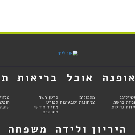
ופנה
אוכל
בריאות
תר
טיילינג
מתכונים
סרטן השד
טלווי
ניות ברשת
צמחונות וטבעונות
ספורט
חופשו
ידות גדולות
מחזור חודשי
שופינ
מתכונים
היריון ולידה
משפחה
ט