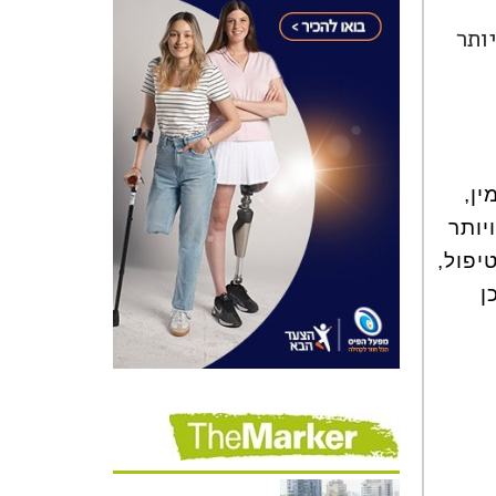
ותר
ין,
יותר
יפול,
ן