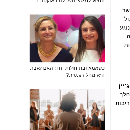
הסיוע לנפגעי השבעה באוקטובר
שר
ול
וגע
ה
ות
כשאמא ובת חולות יחד: האם זאבת
היא מחלה גנטית?
'יין
הלך
וליצור צריבות