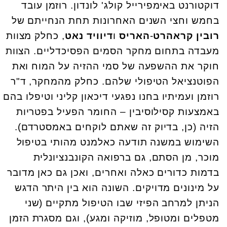
דוקטורנט באימפירייל קולג' לונדון. רוזמן עובד
בחמש וחצי השנים האחרונות תחת הנחייתם של
רובין קראהרט
-
האריס
ו
דיוויד נאט
, כחלק מצוות
מעבדה בתחום מחקר הסמים הפסיכדליים. הצוות
חוקר את ההשפעה של סמי ההזיה על המוח ואת
הפוטנציאל הטיפולי שלהם. כחלק מהמחקר, ד"ר
רוזמן ועמיתיו בחנו נפגעי דיכאון קליני וטיפלו בהם
באמצעות קסילוסיבין – החומר הפעיל בפטריות
הזיה (כן, בדיוק זה שאתם לוקחים באמסטרדם).
השימוש במשנה תודעה כאלמנט מהותי בטיפול
מוכר, מן הסתם, גם ברפואה הקונבנציונלית
בדמות כדורים כאלה ואחרים, ואכן גם כאן מדובר
על מינונים מדויקים. השונה הוא בין היתר הדגש
הניתן למרחב הפיזי שבו הטיפול מתקיים (שני
מטפלים ומטופל, מוזיקה ומגע), וגם מסגרת הזמן