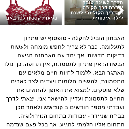
הדרך לשינה טובה
עוברת דרך הקיבה:
המדריך הקולינרי לשנת
לילה איכותית
נגיעות קטנות לטו באב
האבחון הוביל להקלה - סופסוף יש פתרון
לתעלומה, כבר לא צריך לחפש מומחה ולעשות
בדיקות חדשות. אך יחד עם האבחנה הגיעה
הבשורה: אין פתרון לתסמונת, אין תרופה. כך נולד
האתגר הבא, ללמוד לחיות חיים מלאים עם
התסמונת, להגשים חלומות ויעדים לצד כאבים
שלא פוסקים. למצוא את האופן להתאים את
החיים לתסמונת ועדיין להישאר אני. יצאתי לדרך
ועבדתי מספר חודשים ב startup ולאחר מכן
בבי"ח שניידר - עבודות בתחום הנוירולוגיה,
התחום אליו חלמתי להגיע. אך בכל פעם שנדמה