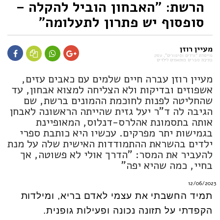
הרשת: "האבחון הוביל להקלה –
סופסוף יש פתרון לתעלומה"
מעיין רוזן
מייסדת "ורדים וסיפורים", עסק
כתיבת ספרים מותאמים לילדים
מעיין רוזן עברה חיים שלמים עם כאבים עזים,
אשפוזים ובדיקות ולא הצליחה למצוא אבחון, עד
שהחליטה לפנות לחוכמת ההמונים ברשת, שם
הגיבה לה ד"ר יעל גזית שהייתה הראשונה לאבחן
אותה בתסמונת אהלרס-דנלוס, המאופיינת
בגמישות יתר מפרקים. עכשיו היא כותבת ספרי
ילדים בהשראת ההתמודדות האישית שלה על מנת
להעביר את המסר: "הדרך אולי לא פשוטה, אך
בחיי, כמה שהיא יפה"
12/06/2023
תמיד החשבתי את עצמי לאדם בריא, ומילדות
הקפדתי על תזונה נכונה ופעילות גופנית.