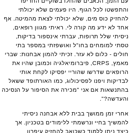
עם הזמן, הכאבים שהחלו בשוקיים החריפו
והתפשטו לכל הגוף. היו פעמים שלא יכולתי
להחזיק כוס מים, שלא יכולתי לצאת מהמיטה. אף
אחד לא ידע מה קורה לי. ראיתי מגוון רופאים,
ניסיתי שלל תרופות, עברתי אינספור בדיקות,
טסתי למומחים בחו"ל ואושפזתי במספר בתי
חולים - כלום לא עזר. זכיתי להמון אבחנות: שברי
מאמץ, CRPS, פיברומיאלגיה וכמובן שהיו את
הרופאים שדרשו שהוריי יפסיקו לקחת אותי
לבדיקות ויפנו לפסיכולוג, כמו האורתופד ששאל
בהתנשאות אם אני "מכירה את הסיפור על הנסיכה
והעדשה?".
אחרי זמן ממושך בבית ללא אבחנה ניסיתי
להמשיך בחיי ונרשמתי ללימודים בטכניון. אך
כיצד ניתן ללמוד כשכואב להחזיק עיפרון