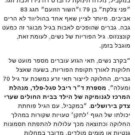
במקביל, נולדה תינוקת לרוברט דה נירו ולבת זוגו.
״פני צלקת״ בן 79 ו״השור הזועם״ חגג 83
אביבים. מיותר לציין שאף אחד בהוליווד לא הרים
גבה. גברים שהופכים לאבות בגיל מבוגר זה כמעט
קונצנזוס. גיל הפוריות של נשים, לעומת זאת,
מוגבל בזמן.
״בקרב נשים, תאי הגזע עוברים מספר מועט של
חלוקות לאורך תקופת הפוריות, בשעה שאצל
גברים, החלוקה לייצור תאי זרע נמשכת עד גיל 70
ומעלה״,
מספרת ד״ר ריבל סגל-פלד, מנהלת
המרכז לגנומיקה של הילד בבית החולים שערי
צדק בירושלים
. ״במקביל, עם הגיל פוחתת
יכולתו של הגוף ׳לתקן׳ טעויות שקורות במהלך
החלוקה וכתוצאה מכך עלולות להתפתח תסמונות
גנטיות או מומים מולדים. מדובר במחלות