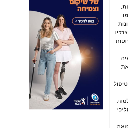
ת,
ו
נות
כיו.
חסות
יה
את
טיפול
טות
יכי
ואה