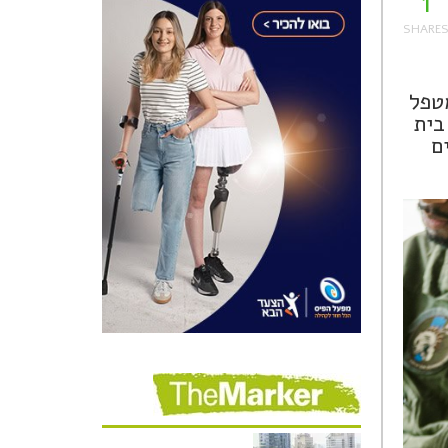
1
טפל
בית
ם