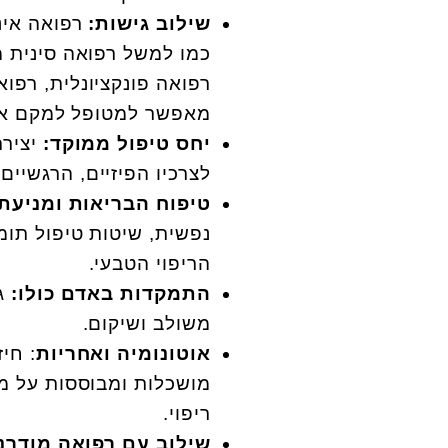
שילוב גישות:
רפואה אינ
כמו למשל רפואה סינית מס
רפואה פונקציונלית, רפוא
מאפשר למטופל למקם את 
יחס טיפול ממוקד:
יצירת
לצרכיו הפיזיים, הרגשיים
טיפוח הבריאות ומניעת
נפשית, שיטות טיפול תו
הריפוי הטבעי.
התמקדות באדם כולו:
גי
משולב ושיקום.
אוטונומיה ואחריות
: חי
מושכלות ומבוססות על מי
ריפוי.
שילוב עם רפואה מודרנ