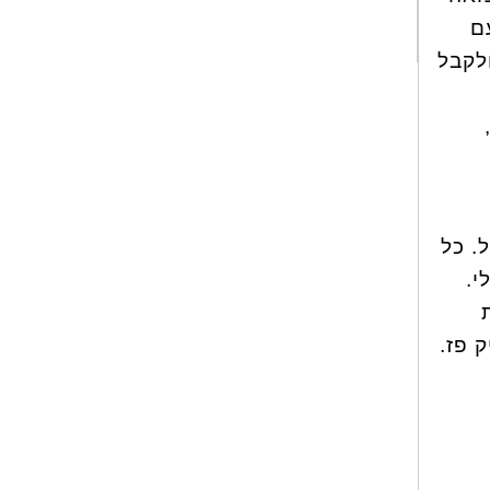
ם
לקבל
. כל
י.
 פז.