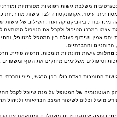
טגרטיבית משלבת גישות רפואיות מסורתיות ומודרניו
ורתית, עיסוי, אקופונקטורה לצד גישות מודרניות כמ
ה מינד-בודי, ביו-ביקמיקה ועוד. השילוב של גישות שו
עצמו במרכז הטיפול ולקבל את הטיפול המותאם לצר
 יחס אמין ושיתוף פעולה בין המטפל למטופל, והתי
, הרוחניים והחברתיים.
 מחלות
: גישות תזונתיות תומכות, תרפיה פיזית, תרפ
מכות וטיפולים משלימים מחזקים את הגוף ומשפרים 
שות התומכות באדם כולו בפן הרגשי, פיזי וחברתי ב
זוק האוטונומיה של המטופל על מנת שיוכל לקבל החל
דע מועיל וכלים לשיפור המצב הבריאותי ולניהול תהל
ית
: רפואה אינטגרטיבית משתלבת ומתואמת עם הרפ