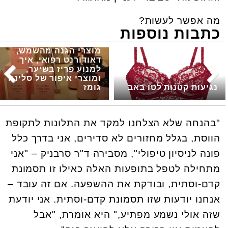
מה אפשר לעשות?
כתבות נוספות
מוצרי הגנה מהשמש,
דאודורנט רפואי, איך
למנוע פריז בשיער,
ומוצרי איפור של סלינה
נגיעות קטנות לטו באב
גומז
"בהנחה שלא הצלחנו למקד את התלונות לתקופת
הווסת, בגלל מחזורים לא סדירים, אני בדרך כלל
פונה לניסיון טיפולי", מסבירה ד"ר סרבניק – "אני
מתחילה לטפל בתופעות האלה כאילו זו תסמונת
קדם-וסתית, ובודקת את ההשפעה. אם זה עובד –
אנחנו יודעות שזו תסמונת קדם-וסתית. אני יודעת
שזה אולי נשמע מפתיע," היא אומרת, "אבל