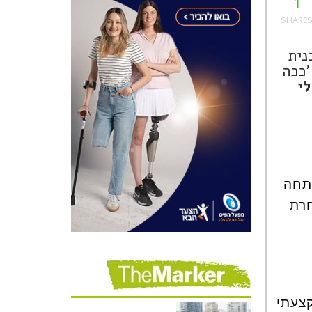
1
נית
'ככה
י
פתחה
חרת
קצעתי