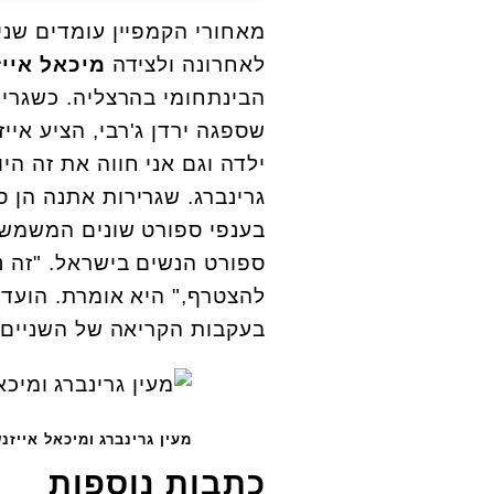
מאחורי הקמפיין עומדים שני
לאחרונה ולצידה
מיכאל אייז
הבינתחומי בהרצליה. כשגרינ
שספגה ירדן ג'רבי, הציע אייז
ילדה וגם אני חווה את זה ה
גרינברג. שגרירות אתנה הן ס
בענפי ספורט שונים המשמשות
ספורט הנשים בישראל. "זה נ
להצטרף," היא אומרת. הועד 
בעקבות הקריאה של השניים
מעין גרינברג ומיכאל אייזנש
כתבות נוספות