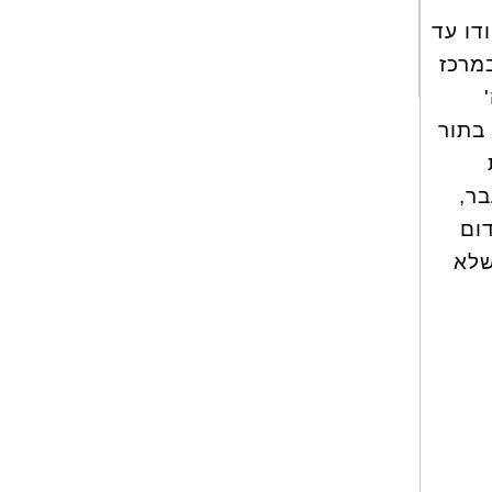
דו עד
מרכז
 בתור
בר,
ום
שלא