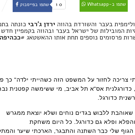
שתפו ב-Whatsapp
0
1
שתפו בפייסבוק
ולימפית בעבר והשורדת בהווה
ירדן ג'רבי
כונתה בתכ
ות המובילות של ישראל בעבר ובהווה בקמפיין חדש 
עשרות פרסומים נוספים תחת אותו ההאשטאג #
ככהיפהל
י צריכה לחזור על המשפט הזה כשהייתי ילדה" כך 
 כדורגלנית אס"א תל אביב, מי ששימשה קפטנית נב
פרשנית כדורגל.
 שאוהבת ללבוש בגדים נוחים ושלא יוצאת ממגרש
הפלא ופלא גם כדורגל. כל היום משחקת
 הגוף שלי כבר השתנה והתבגר, הארכתי שיער והמת