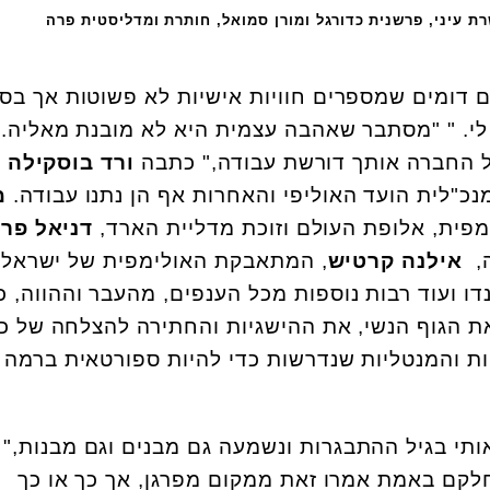
 עיני, פרשנית כדורגל ומורן סמואל, חותרת ומדליסטית פרה
ם דומים שמספרים חוויות אישיות לא פשוטות אך בסי
לי. " "מסתבר שאהבה עצמית היא לא מובנת מאליה.
 החברה אותך דורשת עבודה," כתבה
ורד בוסקילה
נכ"לית הועד האוליפי והאחרות אף הן נתנו עבודה.
מ
מפית, אלופת העולם וזוכת מדליית הארד,
דניאל פר
ה,
אילנה קרטיש
, המתאבקת האולימפית של ישראל,
דו ועוד רבות נוספות מכל הענפים, מהעבר וההווה, כו
ת הגוף הנשי, את ההישגיות והחתירה להצלחה של כ
ות והמנטליות שנדרשות כדי להיות ספורטאית ברמה 
אותי בגיל ההתבגרות ונשמעה גם מבנים וגם מבנות,"
חלקם באמת אמרו זאת ממקום מפרגן, אך כך או כך