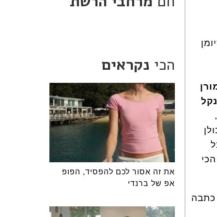
חם
מרחבי הרשת
ומן
הכי
נקראים
ורן
נקל
לן
ל
הכי
את זה אסור לכם להפסיד, הפופ
אפ של ברנדי
 כתבה