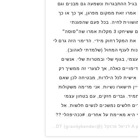
 בגיל ההתבגרות ונשמעה גם מבנים וגם
מרו זאת ממקום מפרגן, אך כך או כך
ושווית לחיה. בכל פעם שהפגנתי
תחרותיות קראו לי סוסה, בכל פעם ששיחקו 3 מקלות אמרו שה״סוסה״
את המקל רחוק מידי. הדימוי הזה גרם לי
נות לענף המחול (שלמדתי לאהוב).
גיל 19. בטוחה בעצמי, בגוף שלי ובמטרות שלי. אנשים
ימויים כאלה, אך לצערי זה ממשיך רק
אישית לכל הילדות, מבטיחה לכן שאם
ין תישארו נשיות. אני מרימה משקולות
מיד. גברים חזקים, עם בטחון עצמי
רים חלשים נמשכים לנשים חלשות. אל
י היא מאיימת על אחרים. #ככהיפהלי ??
May 30, 2020 at 8:32am PDT
(@gravitybender) on
A 