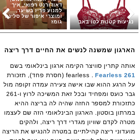
דאודורנט רפואי, איך
למנוע פריז בשיער,
ומוצרי איפור של סלינה
נגיעות קטנות לטו באב
גומז
הארגון שמשנה לנשים את החיים דרך ריצה
אותה קתרין סוויצר הקימה ארגון בינלאומי בשם
261
Fearless
fearless .
(חסרת פחד), תזכורת
על הרגע ההוא שבו אישה צעירה עמדה זקופה מול
גבר כועס ומפחיד ובכל זאת המשיכה לרוץ ו-261
כתזכורת למספר החזה שהיה לה בריצה ההיא
במרתון בוסטון. הארגון הבינלאומי הזה שם לעצמו
מטרה לקדם שוויון מגדרי דרך ריצה, ולהקים
מועדוני ריצה קהילתיים במטרה להנגיש את הריצה