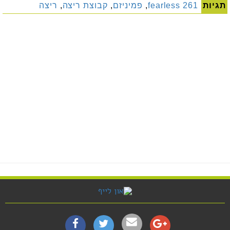
תגיות
fearless 261
,
פמיניזם
,
קבוצת ריצה
,
ריצה