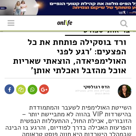
בריאות
ספורט
ורד בוסקילה פותחת את כל
הפצעים: 'רגע לפני
האולימפיאדה, הוצאתי שאריות
אוכל מהזבל ואכלתי אותן'
הדס רגולסקי
מנכ״לית חוזה חדש, ממובילות
מחאת הנשים
השייטת האולימפית לשעבר והמתמודדת
בהישרדות VIP בהווה לא מתביישת יותר –
הזובורים, אכילת החול, ההתעללות הנפשית
והפרעות האכילה בדרך לפודיום, והרגע בו הבינה
שבמהלך הישרדות היא חווה פוסט טראומה