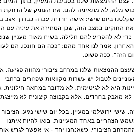
. עצם ההימצאות שלנו בסביבת המעיין, בתוך המים א
בוש מלא, לא מתאימה להם. את העומק של הרחקת ה
שקלטנו ביום שישי: אישה חרדית עברה כבדרך אגב במ
את החוקים במצב הזה, שכן הסתירה את עיניה עם הי
די לא להפריע להם חלילה. בשיח מאוד מעניין שנוצ
אחרון, אמר לנו אחד מהם: "ככה הם חונכו. הם לעו
ם הזה". ככה פשוט.
 שעצם ההמצאות שלנו במרחב ציבורי מהווה פגיעה. א
וניינים לטבול יש עשרות מקוואות שפזורים ברחבי
נות היא לא לגיטימית. לא מדובר במחאה חילונית, 
לא מאבק בחרדים, אלא בקבוצה קיצונית לא מייצגת.
שישי ירושלמי במעיין. בכל יום שישי נגיע, הציבור
שמש הצהריים באחד המעיינות. בואו להיות איתנו
מרחב הציבורי. כשאנחנו יחד - אי אפשר לגרש אותנ