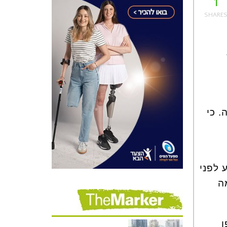
1
. כי
 לפני
ה
ן