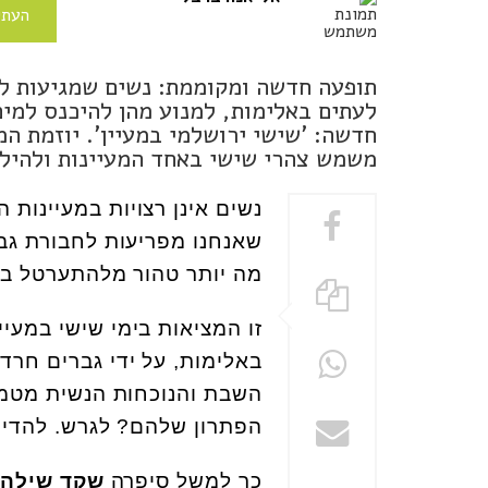
העתי
תופעה חדשה ומקוממת: נשים שמגיעות למ
לעתים באלימות, למנוע מהן להיכנס למים
חדשה: 'שישי ירושלמי במעיין'. יוזמת ה
משמש צהרי שישי באחד המעיינות ולהיל
נשים אינן רצויות במעיינות
שאנחנו מפריעות לחבורת גברי
מה יותר טהור מלהתערטל בפו
זו המציאות בימי שישי במעיי
באלימות, על ידי גברים חרדי
השבת והנוכחות הנשית מטמא
הפתרון שלהם? לגרש. להדיר
כך למשל סיפרה
שקד שילה