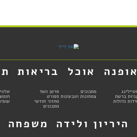
ופנה
אוכל
בריאות
תר
טיילינג
מתכונים
סרטן השד
טלווי
ניות ברשת
צמחונות וטבעונות
ספורט
חופשו
ידות גדולות
מחזור חודשי
שופינ
מתכונים
היריון ולידה
משפחה
ט