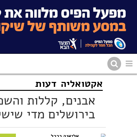
אקטואליה
דעות
שתפו בפייסבוק
העתיקו 
אבנים, קללות והשפ
בירושלים מדי שישי
אליאנה ברבל