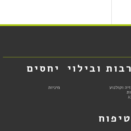
בות ובילוי
יחסים
זיה וקולנוע
מיניות
ת
ג
יפוח