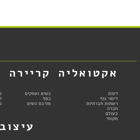
אקטואליה
קריירה
א
דעות
נשים ועסקים
ס
דימוי גוף
כסף
ק
רשתות חברתיות
פורבס נשים
מ
חברה
בעולם
מקומי
עיצוב