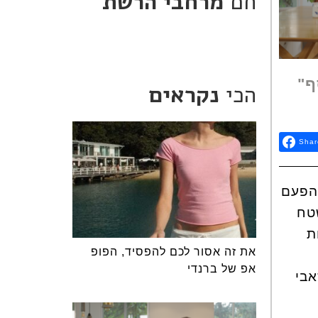
חם
מרחבי הרשת
ף"
הכי
נקראים
Shar
 הפעם
שטח
ת
את זה אסור לכם להפסיד, הפופ
אפ של ברנדי
אבי