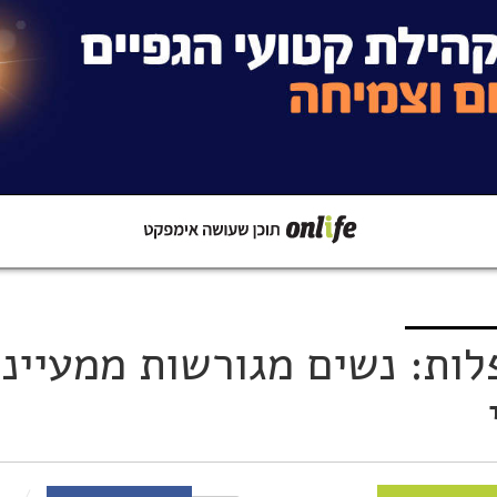
קישור
שתפו ב-Whatsapp
לות: נשים מגורשות ממעיינו