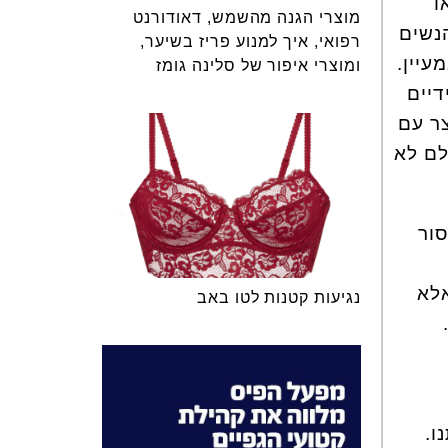
ו
מוצרי הגנה מהשמש, דאודורנט
נשים
רפואי, איך למנוע פריז בשיער,
עיין.
ומוצרי איפור של סלינה גומז
דיים
ר עם
לם לא
סור
אלא
נגיעות קטנות לטו באב
ו.