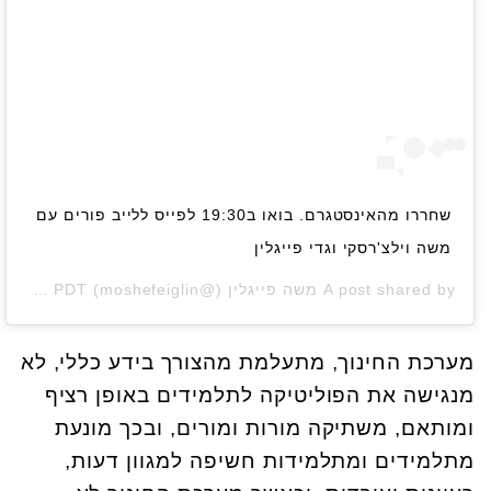
שחררו מהאינסטגרם. בואו ב19:30 לפייס ללייב פורים עם
משה וילצ'רסקי וגדי פייגלין
A post shared by
משה פייגלין
(@moshefeiglin) on
Mar 20, 2019 at 9:15am PDT
מערכת החינוך, מתעלמת מהצורך בידע כללי, לא
מנגישה את הפוליטיקה לתלמידים באופן רציף
ומותאם, משתיקה מורות ומורים, ובכך מונעת
מתלמידים ומתלמידות חשיפה למגוון דעות,