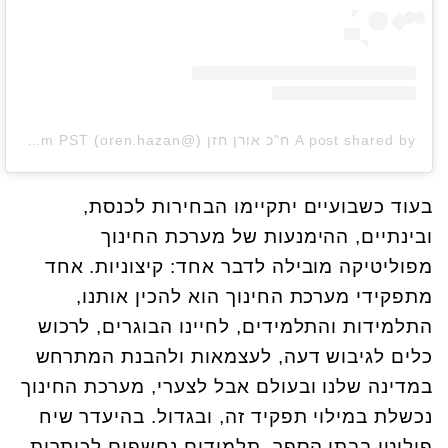
A post shared by ח"כ אורן חזן (@oren.hazan)
on
Feb 4, 2019 at 12:44pm PST
בעוד כשבועיים יתקיימו הבחירות לכנסת,
ובינתיים, ההימנעות של מערכת החינוך
מפוליטיקה מובילה לדבר אחד: קיצוניות. אחד
מתפקידי מערכת החינוך הוא להכין אותנו,
התלמידות והתלמידים, לחיינו הבוגרים, לרכוש
כלים לגיבוש דעה, לעצמאות ולהבנת המתרחש
במדינה שלנו ובעולם אבל לצערי, מערכת החינוך
נכשלת במילוי תפקיד זה, ובגדול. בהיעדר שיח
פוליטי בבתי הספר, תלמידים נחשפים לכותרות