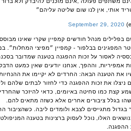
 תלמידים אינם משתפים פעולה ,אינם מוכנים להיבדק ולא ברור
ד אותי, אין לנו שום שליטה עליהם״
September 29, 2020
בפלילים מנהל חודשים קמפיין שקרי שאינו מבוסס
ר המפגינים בבלפור - קמפיין ״מפיצי המחלות״. ב
בססיה לאסור על זכות ההפגנה בטענה שמדובר בסכנ
יות אמפיריות, וההפך, אנחנו יודעים שאין כמעט הדבק
ו את הטענה הבאה: החרדים לא יקיימו את ההנחיות
ם ניצלו את זכות ההפגנה כדי לחזור לבתים שלהם ולי
מע קצת כמו סחיטה באיומים, כדאי להיזכר שהחרדי
שהו בגלל ציבורים אחרים אלא כשזה מתאים להם.
 בגדול מתגייסים לצבא ולומדים ליבה. כשהציבור הח
ושאים האלו, נוכל לעסוק ברצינות בטענה המניפולטי
 ההפגנה.