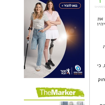
1
 את
היו
 כי
חוק