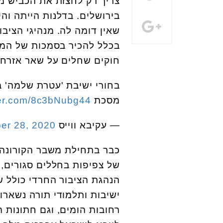
צריך רק לחצות את הכביש מג
בירושלים. בדלנות הייתה וה
שאין דומה לה. מנהיגי הצי
בכלל להכיר בסמכות של המדי
חוקים שחלים על שאר אזרחי
בחורי ישיבת 'עטרת שלמה' ב
מסכת
tter.com/8c3bNubg44
— עקיבא ווייס Akiva Weisz (@AkivaWeisz)
er 28, 2020
כבר בתחילת משבר הקורונה,
של צפיפות בחללים סגורים, 
הנהגת הציבור החרדי כולל 
ישיבות ותלמודי תורה נשארו 
רחובות הומים, וגם חתונות 