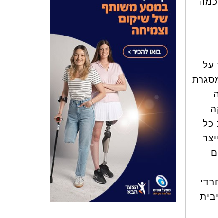
 כמה
 על
מסגרת
ה
ה
 כל
יצר
ם
רדי
בית