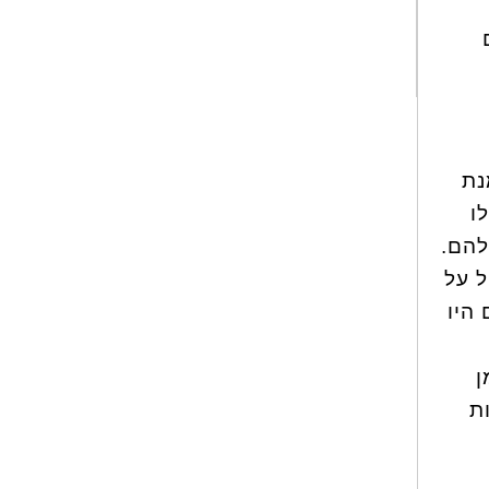
ם
נת
ו
להם.
ל על
 היו
ן
ת