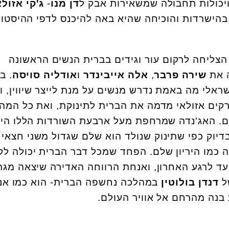
ויכולות תחבולה שמשאירות אבק ל
דן מנו
-
ג'קי אזולא
הישרדות והוכיחה שהיא באה להיכנס לדפי ההיסטור
י הצליחה לרקום עור וגידים בברית הנשים הראשונה
ה את
שירה פרבר
,
אלה אייבינדר
ו
אודליה סויסה
. ב
ראלי מה באמת נדרש מנשים על מנת לייצר שיווין, ו
רקים אזולאי מדמה את הברית לתינוקת, ואת כל המה
תם. האג'נדה שמרחפת מעל ארבעת השורדות הללו הי
יוק כפי שתינוק שנולד הוא שלם שגדול משני חצאי ה
 כמו היריון שלם. הפחד שמכל דבר הברית יכולה לק
ד לרגע האחרון, ואנחת הרווחה האדירה שיצאה מגרו
ל
דנדן בולוטין
במהלכה נחשפה הברית- הוא כמו אנ
בנה מהרחם אל אוויר העולם.