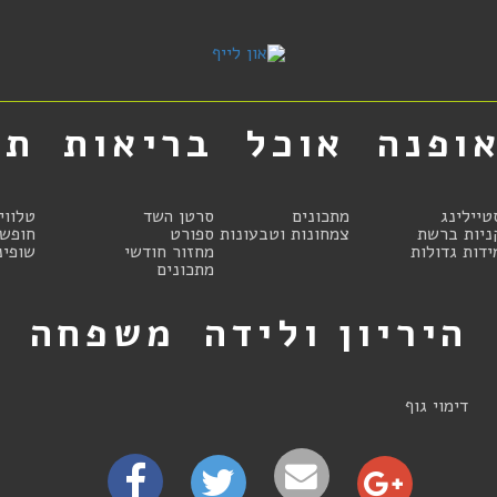
ופנה
אוכל
בריאות
תר
טיילינג
מתכונים
סרטן השד
טלווי
ניות ברשת
צמחונות וטבעונות
ספורט
חופשו
ידות גדולות
מחזור חודשי
שופינ
מתכונים
היריון ולידה
משפחה
ט
דימוי גוף