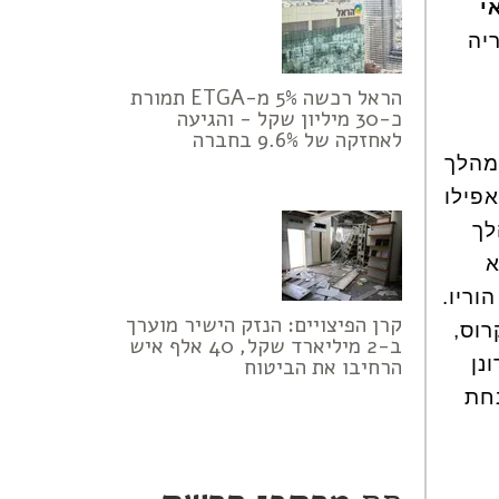
י
יה
הראל רכשה 5% מ-ETGA תמורת
כ-30 מיליון שקל - והגיעה
לאחזקה של 9.6% בחברה
מהלך
אפילו
לך
א
וריו.
קרן הפיצויים: הנזק הישיר מוערך
רוס,
ב-2 מיליארד שקל, 40 אלף איש
נן
הרחיבו את הביטוח
חת