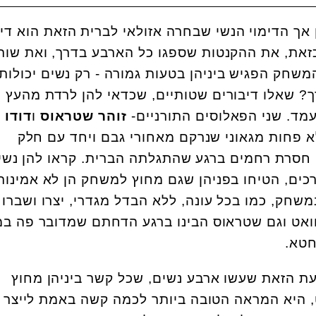
ן אך הדימוי הנשי שבחרה אזולאי לברית הזאת הוא די
כזאת, את ההקנטות שספגו כל הארבע בדרך, ואת שות
משחק הפגיש ביניהן בטעות גמורה - רק נשים יכולות
ך? שאלו דיבורים שטותיים, שכדאי להן לרדת מהעץ 
עמד. שני הפאלוסים התורניים-
זוהר שטראוס
ו
דודו 
פחות מגאוני שנרקם מאחורי גבם ויחד עם חלק
סרת רחמים ברגע שהתגלתה הברית. קראו להן נשי
כים, הטיחו בפניהן שגם מחוץ למשחק הן לא אמינות 
חק, כמו בכל עונה, ללא הבדל מגדרי, יצרו ושברו
וואט וגם שטראוס הבינו ברגע הדחתם שמדובר פה ב
חטא.
עת הזאת שעשו ארבע נשים, שכל קשר ביניהן מחוץ
 היא המראה הטובה ביותר לכמה קשה באמת לייצר ר