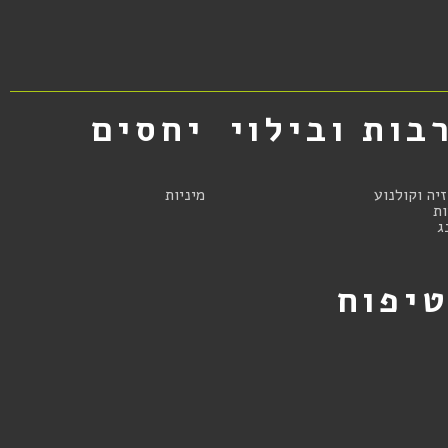
בות ובילוי
יחסים
זיה וקולנוע
מיניות
ת
ג
יפוח