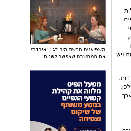
ית
ים
ק
משפיענית הרשת מיה דגן: "איבדתי
 ויש
את המחשבה שאפשר לשנות"
ות.
כן:
ערך
רך