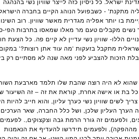
דינת ישראל. כל ניסיון כזה לייצר שוויון נשי בהנהגה
יה מתקנת' - כשבפועל הנוהג הקיים בחברה הישראל
ימת בו יותר אפליה מגדרית מאשר שוויון. רוב השינוי
 נשים מקבלים טעם מר מאלו שמאסו בתרבות הפי-סי
ים הללו- שוויון נשי עדיין לא קיים פה. כל הצעת חו
ישראלית מתקבל בזעקות 'מה עוד אתן רוצות?' במקום
ת הזכות להצביע לפני מאה שנה לא מסתיים רק בזה
שהוא לא היה רוצה שהבת שלו תלמד מארבעת השורד
ל בת או אישה אחרת, קוראת את זה – זה השיעור של
צריך לשים שוויון נשי כערך עליון, והוא חייב להיות ה
ה הערך העליון שלכן, ושל כלל החברה, שאר הערכים
עים, ולפעמים זה גורר הרמת גבה וצקצוקים,. לפעמים
ה מההפקה), ולפעמים תידרשו להעדיף את הנאמנות
מנות ארוכה יותר לבני המין השני- אך אם זה יהיה הע