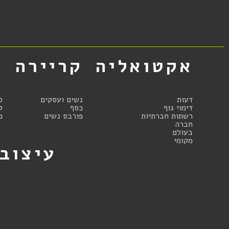
אקטואליה
קריירה
א
דעות
נשים ועסקים
ס
דימוי גוף
כסף
ק
רשתות חברתיות
פורבס נשים
מ
חברה
בעולם
מקומי
עיצוב