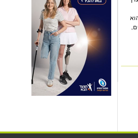
וא
ם,