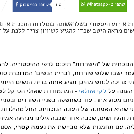
שתפו ב-Whatsapp
0
1
שתפו בפייסבוק
ת אירוע היסטורי כשלראשונה בתולדות התכנית אי פ
שים מראה היטב שכדי להגיע לשוויון צריך ללכת על ז
הנוכחית של "הישרדות" תיכנס לדפי ההיסטוריה. לרא
ר ישבו שלוש שורדות, ו'ברית הנשים' המדוברת סו
יתי צריכה לנחש מהיכן תגיע אותה ברית הנשים הייתי
העונה על
ג'קי אזולאי
- המתמודדת שאולי הכי קל לש
ניזם מסוג אחר. עוד כשחשפה בפניי השורדים ובפניי
י שהיא האמזונה של העונה הנוכחית. החל מהילדות
 והגירושים, שכבה אחר שכבה גילינו מנהיגה אמית
ה. עם תחמנות שלא מביישת את נ
עמה קסרי
, אסטר