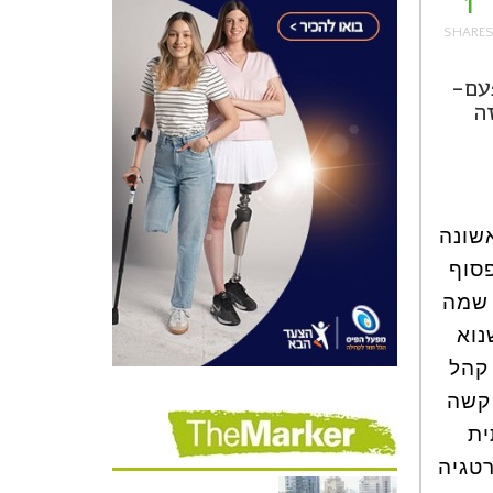
1
עם-
ה
שונה
פסוף
 שמה
נוא
 קהל
 קשה
ית
טגיה