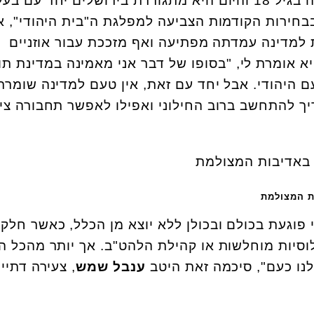
הפוליטי. ריביץ חזרה בתשובה בגיל 18 והיום היא מתגוררת בירושלים יחד עם ב
בחירות הקודמות הצביעה למפלגת ה"בית היהודי", א
 למדינה עמדתה מפתיעה ואף מזככת עבור אוזניים
היא אומרת לי, "בסופו של דבר אני מאמינה במדינת תו
 היהודי. אבל יחד עם זאת, אין טעם למדינה שומרת
יך להתחשב ברוב החילוני ואפילו לאפשר תחבורה צי
ות המצולמת
 פוגעת בכולם ובכולן ללא יוצא מן הכלל, כאשר חלק
וסיות מוחלשות או קהילת הלהט"ב. אך יותר מהכל ה
נו כעם", סיכמה זאת היטב
ענבל שמש
, צעירה דתיי