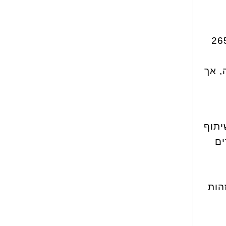
פעם הראשונה, מתוכם 265,000
, אך
יתוף
ים
ים, מפלגת זהות