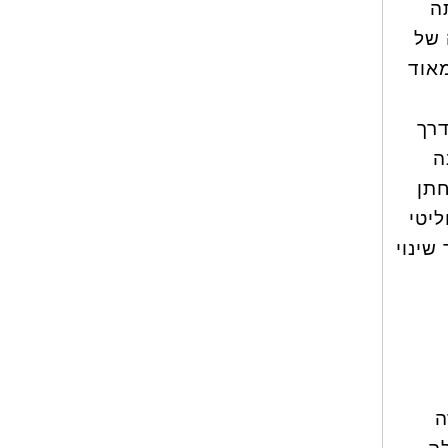
ה
 של
מאוד
דרך
ה
תן
יטי
שינוי
ה