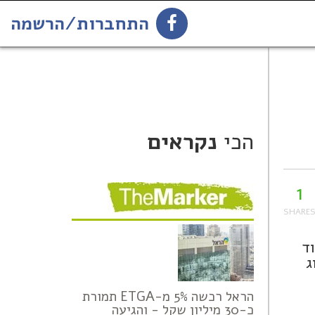
התחברות/הרשמה
1
הירשמו לניוזלטר
הכי
נקראים
1
ד
ג
הראל רכשה 5% מ-ETGA תמורת
כ-30 מיליון שקל - והגיעה