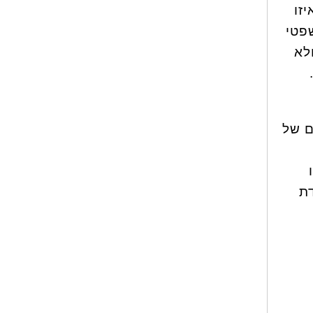
זו
שפטי
לא
ם של
ת