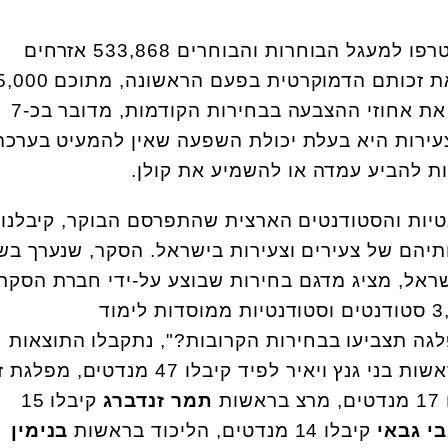
כידוע, ב-9 באפריל 2019 יצטרפו למעגל הבוחרות והבוחרים 533,868 אזרחים
ואזרחיות אשר יוכלו לממש את זכותם הדמוקרטית ב
נשים. בהמרה גסה התואמת את אחוזי ההצבעה בבחירות הקודמות, מדובר בכ-7
עירות היא בעלת יכולת השפעה שאין להמעיט בערכה
ות להביע עמדה או להשמיע את קולן.
ות והסטודנטים הארצית שהתפרסם הבוקר, קיבלנו
יהם של צעירים וצעירות בישראל. הסקר, שנערך בש
ראל, מציג מדגם בחירות שבוצע על-ידי חברת הסקר
פאנלס בקרב למעלה מ-3,000 סטודנטים וסטודנטיות ממוסדות לימוד
פלגה תצביעו בבחירות הקרובות?", נתקבלו התוצאות
הבאות: רשימת כחול-לבן בראשות בני גנץ ויאיר לפיד קיבלו 47 מנדט
שות
תמר זנדברג
קיבלו 15
י גבאי
קיבלו 14 מנדטים, הליכוד בראשות
בנימין