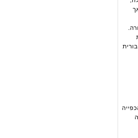
עלה,
ך
רה.
בורית
כפייה
ה