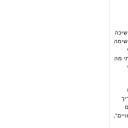
שיכה
רשימה
תי מה
יך
ם
יים",