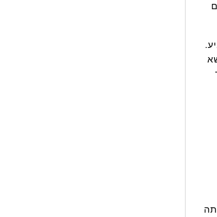
ים
ע.
שא
אר
תה