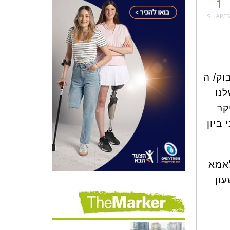
1
וק/ ה
לנו
קר
ביון
יפור אלמותי בו היא, לדוגמה, שהיא אמרה בשעה ב8:04 לאמא
ון