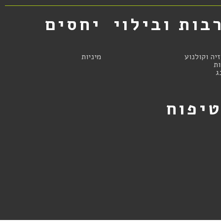
בות ובילוי
יחסים
זיה וקולנוע
מיניות
ת
ג
יפוח