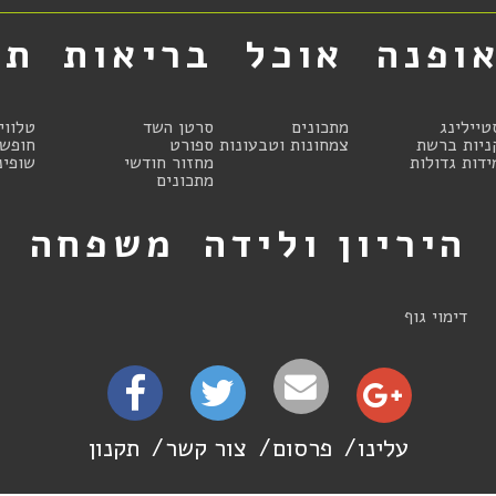
ופנה
אוכל
בריאות
תר
טיילינג
מתכונים
סרטן השד
טלווי
ניות ברשת
צמחונות וטבעונות
ספורט
חופשו
ידות גדולות
מחזור חודשי
שופינ
מתכונים
היריון ולידה
משפחה
ט
דימוי גוף
עלינו
פרסום
צור קשר
תקנון