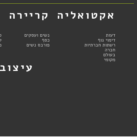
אקטואליה
קריירה
א
דעות
נשים ועסקים
ס
דימוי גוף
כסף
ק
רשתות חברתיות
פורבס נשים
מ
חברה
בעולם
מקומי
עיצוב