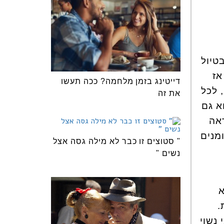
טיול
אז
דייטינג בזמן מלחמה? ככה תעשו
 לכל
את זה
א גם
אה
מנים
" סטוצים זו כבר לא מילה גסה אצל
נשים "
א
.
 נשוי