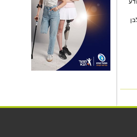
דע
בן