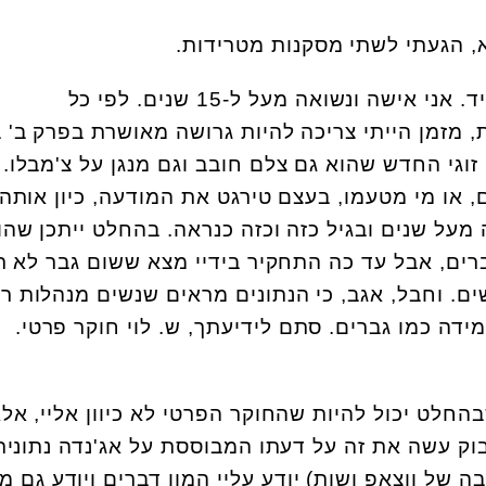
, הגעתי לשתי מסקנות מטרידות.
הגיוני שזה יופיע לי בפיד. אני אישה ונשואה מעל ל-15 שנים. לפי כל
 מזמן הייתי צריכה להיות גרושה מאושרת בפרק ב' ב
וגי החדש שהוא גם צלם חובב וגם מנגן על צ'מבלו. 
או מי מטעמו, בעצם טירגט את המודעה, כיון אותה,
על שנים ובגיל כזה וכזה כנראה. בהחלט ייתכן שהו
רים, אבל עד כה התחקיר בידיי מצא ששום גבר לא ר
ים. וחבל, אגב, כי הנתונים מראים שנשים מנהלות רו
ידה כמו גברים. סתם לידיעתך, ש. לוי חוקר פרטי.
חלט יכול להיות שהחוקר הפרטי לא כיוון אליי, אל
ק עשה את זה על דעתו המבוססת על אג'נדה נתונית
ה של ווצאפ ושות) יודע עליי המון דברים ויודע גם מי