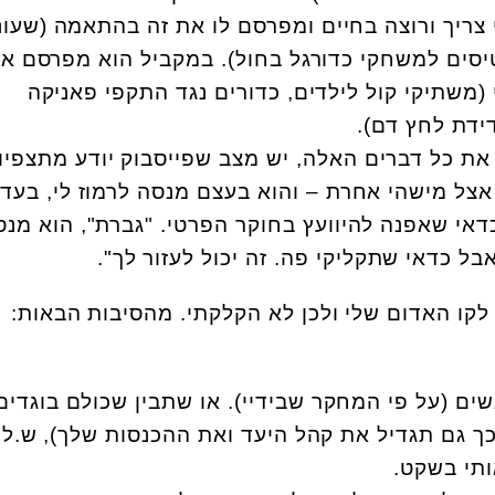
גי צריך ורוצה בחיים ומפרסם לו את זה בהתאמה (שעונ
רטיסים למשחקי כדורגל בחול). במקביל הוא מפרסם אצ
 (משתיקי קול לילדים, כדורים נגד התקפי פאניקה
דידת לחץ דם).
 את כל דברים האלה, יש מצב שפייסבוק יודע מתצפיות
 אצל מישהי אחרת – והוא בעצם מנסה לרמוז לי, בעדי
כדאי שאפנה להיוועץ בחוקר הפרטי. "גברת", הוא מנס
אבל כדאי שתקליקי פה. זה יכול לעזור לך".
קו האדום שלי ולכן לא הקלקתי. מהסיבות הבאות:
שים (על פי המחקר שבידיי). או שתבין שכולם בוגדים
ך גם תגדיל את קהל היעד ואת ההכנסות שלך), ש.לו
ותי בשקט.