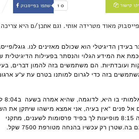
קו קישור
0
1
שתפו בפייסבוק
ייסבוק מאוד מטרידה אותי. וגם אתכן/ם היא צריכה
בעידן הדיגיטלי הוא שכולם מאזינים לנו. גוגל/פייסב
ם לכמת את המידע הגלוי והנסתר בפעילות הדיגיטלית ש
קות ועובדתיות. הם משתמשים בזה להמון דברים, בעי
שתמשים בזה כדי לגרום למותנו בטרם עת ע"ע ארגוני 
לכל אחת מאיתנו יש ס
אל פנים "אין בעיה, אני אמצא מישהו שיתקן את השע
זהב שקיבלת מסבתא" ובשעה 8:15 מופיעות לך בפיד פרסומות לשענים, מתקני
.שטרן רק עכשיו בהנחה מטורפת 7500 שקל.