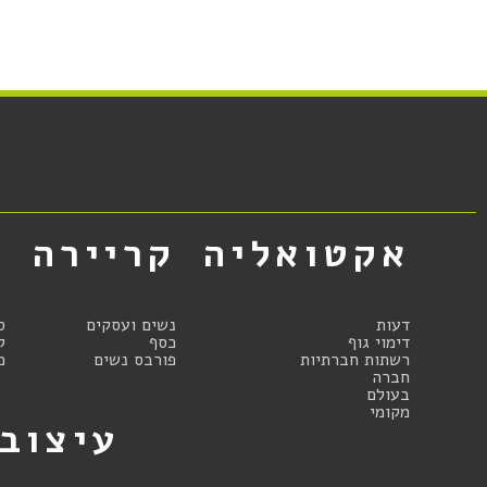
אקטואליה
קריירה
א
דעות
נשים ועסקים
ס
דימוי גוף
כסף
ק
רשתות חברתיות
פורבס נשים
מ
חברה
בעולם
מקומי
עיצוב