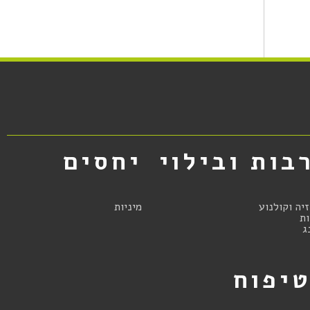
בות ובילוי
יחסים
זיה וקולנוע
מיניות
ת
ג
יפוח