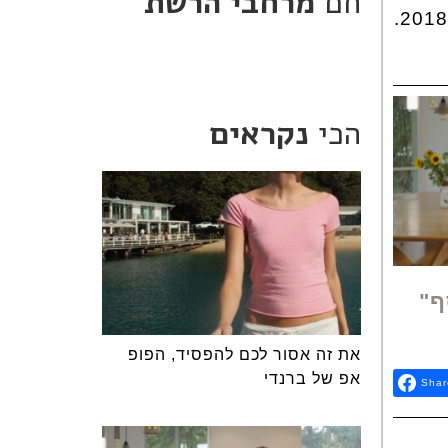
חם
מרחבי הרשת
הכי
נקראים
ף"
את זה אסור לכם להפסיד, הפופ
אפ של ברנדי
Shar