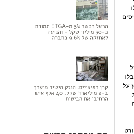
סים
הראל רכשה 5% מ-ETGA תמורת
כ-30 מיליון שקל - והגיעה
לאחזקה של 9.6% בחברה
ל
לו
 על
קרן הפיצויים: הנזק הישיר מוערך
ב-2 מיליארד שקל, 40 אלף איש
הרחיבו את הביטוח
יר פורט