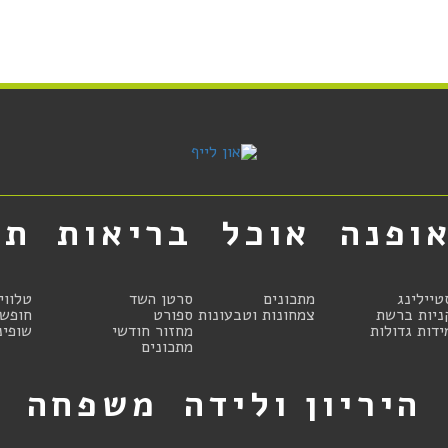
ופנה
אוכל
בריאות
תר
טיילינג
מתכונים
סרטן השד
טלווי
ניות ברשת
צמחונות וטבעונות
ספורט
חופשו
ידות גדולות
מחזור חודשי
שופינ
מתכונים
היריון ולידה
משפחה
ט