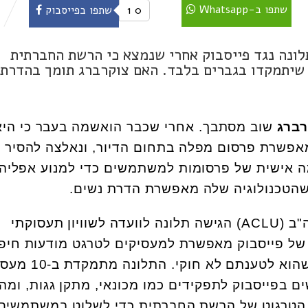
שתפו ב-Whatsapp
0
1
שתפו בפייסבוק
לונה נגד פייסבוק אחרי שנמצא כי הרשת החברתית
 שיתמקדו בגברים בלבד. האם צוקרברג תומך בהדרת
ברג
שוב מסתבך. אחרי שכבר הואשמה בעבר כי היא
ע
 אישית של פרסומות למשתמשים כדי למנוע אפליה,
שהטכנולוגיה שלה מאפשרת הדרת נשים.
התנועה לזכויות האזרח בארה"ב (ACLU) הגישה תלונה לוועדה לשוויון תעסוקתי
של פייסבוק מאפשרת למעסיקים לטרגט מודעות חיפ
עובדים על בסיס מין – דבר שהוא לטענתם לא
ם בפייסבוק לתפקידים כמו מכונאי, מתקן גגות, ומה
הטרגוט של הרשת החברתית כדי לשלוט במשתמשים