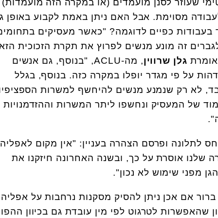
טימי שעוזר לסנן מועמדים (או במקרה הזה מועמדות)
ודה מסוימת. אבל האם ניתן באמת לקבוע באופן גו
בעבודות כפיים לדוגמה? "כאשר מעסיקים בתחומים
גברים זה מונע מנשים לפרוץ את תקרת הזכוכית הזא
אומרת
גלן שרווין
, מה-ACLU, "בנוסף, גם אנשים
הות על פי מגדר יופלו במקרה כזה. בנוסף, בגלל
בד, לא רק שנמנע מנשים להיחשף למשרות הספציפיו
מוד של המעסיק ונחשפו ליתר המשרות וההזדמנויות
.
חס לתלונה ופרסם הצהרה בעניין: "אין מקום לאפליה
ה שלנו אוסרת על כך, ובשנה האחרונה חיזקנו את
גן מפני שימוש לא נכון".
ברור אם אכן ניתן להסיק מסקנות נרחבות על אפליה
 שהאפשרות לטרגוט לפי מין עובדת גם בכיוון ההפוך