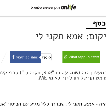
כסף
קישור
שתפו ב-Whatsapp
קום: אמא תקני לי
שתפו ב-Whatsapp
0
139
שתפו בפייסבוק
עצבן הזה (שמגיע גם ב"אבא, תקנה לי") לדבי קצב
ותף של און לייף ולאומי ME.
 - אמא, תקני לי, שבדרך כלל מגיע עם הביטוי "אני