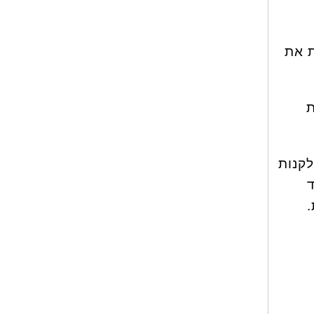
ת את
ת
לקנות
ד
.