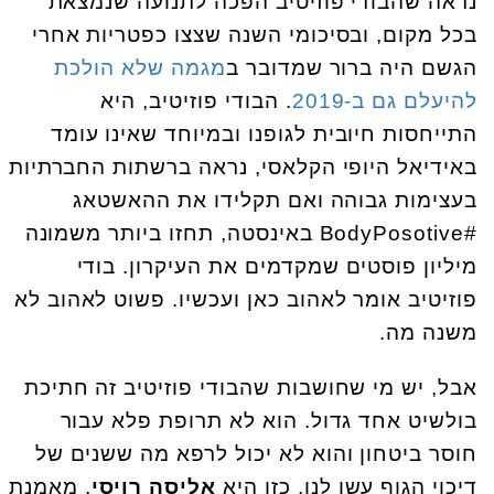
נראה שהבודי פוזיטיב הפכה לתנועה שנמצאת
בכל מקום, ובסיכומי השנה שצצו כפטריות אחרי
הגשם היה ברור שמדובר ב
מגמה שלא הולכת
להיעלם גם ב-2019
. הבודי פוזיטיב, היא
התייחסות חיובית לגופנו ובמיוחד שאינו עומד
באידיאל היופי הקלאסי, נראה ברשתות החברתיות
בעצימות גבוהה ואם תקלידו את ההאשטאג
#BodyPosotive באינסטה, תחזו ביותר משמונה
מיליון פוסטים שמקדמים את העיקרון. בודי
פוזיטיב אומר לאהוב כאן ועכשיו. פשוט לאהוב לא
משנה מה.
אבל, יש מי שחושבות שהבודי פוזיטיב זה חתיכת
בולשיט אחד גדול. הוא לא תרופת פלא עבור
חוסר ביטחון והוא לא יכול לרפא מה ששנים של
דיכוי הגוף עשו לנו. כזו היא
אליסה רויסי
, מאמנת