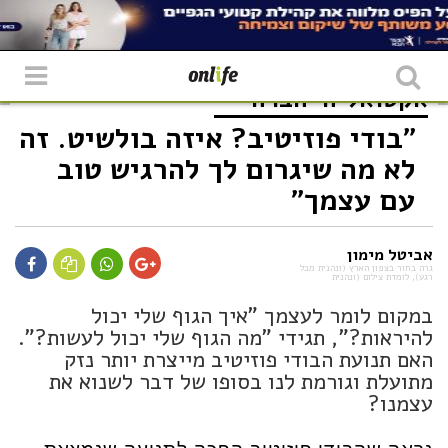
אקטואליה
חברה
"בודי פוזיטיב? איזה בולשיט. זה
לא מה שיגרום לך להרגיש טוב
עם עצמך"
אביטל מימון
גרה בחור בצפון הארץ (ונהנית מכל
רגע), לומדת צילום (ונהנית
במקום לומר לעצמך "איך הגוף שלי יכול
להיראות?", תגידי "מה הגוף שלי יכול לעשות?".
האם תנועת הבודי פוזיטיב מייצרת יותר נזק
מתועלת וגורמת לנו בסופו של דבר לשנוא את
עצמנו?