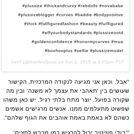
#plussize #thickandcurvy #rebdolls #novababe
#plussizeblogger #curves #baddie #bodypositive
#thick #fullfiguredfashion #beauty #fullfigured
#effyourbodystandards #plussizeootd
#goldenconfidence #honormycurves #mua
#boohooplus #selfie #plussizemodel
?The Curvy Hawaiian?
(@thelifeofpua) on
Jan 2, 2019 at 6:02pm PST
"אבל, וכאן אני מגיעה לנקודה המרכזית, הקישור
שעושים בין 'תאהבי את עצמך לא משנה' ובין מה
שקורה בפועל, יוצר מתח בלתי רגיל. יש כאן משהו
שפשוט מתעלמים ממנו. אנשים מרגישים אשמים
כשהם לא באמת באמת אוהבים את הגוף שלהם".
"'בודי פוזיטיב יכול להרגיש כמו מכבש לחצים',