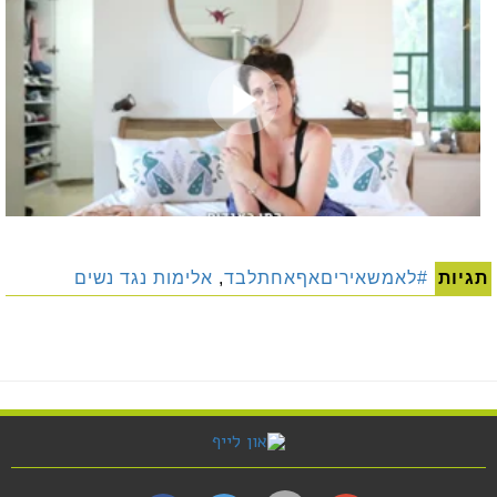
תגיות
#לאמשאיריםאףאחתלבד
,
אלימות נגד נשים