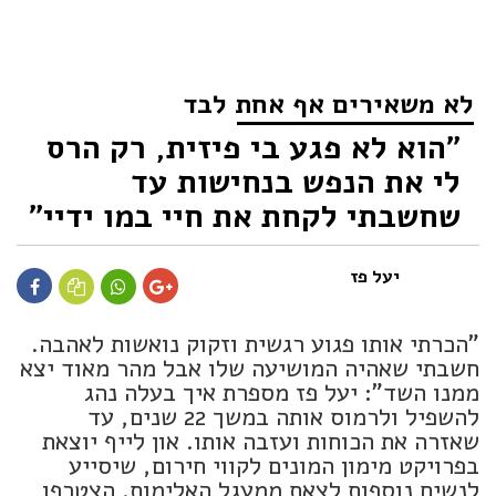
לא משאירים אף אחת לבד
"הוא לא פגע בי פיזית, רק הרס
לי את הנפש בנחישות עד
שחשבתי לקחת את חיי במו ידיי"
יעל פז
"הכרתי אותו פגוע רגשית וזקוק נואשות לאהבה.
חשבתי שאהיה המושיעה שלו אבל מהר מאוד יצא
ממנו השד": יעל פז מספרת איך בעלה נהג
להשפיל ולרמוס אותה במשך 22 שנים, עד
שאזרה את הכוחות ועזבה אותו. און לייף יוצאת
בפרויקט מימון המונים לקווי חירום, שיסייע
לנשים נוספות לצאת ממעגל האלימות. הצטרפו