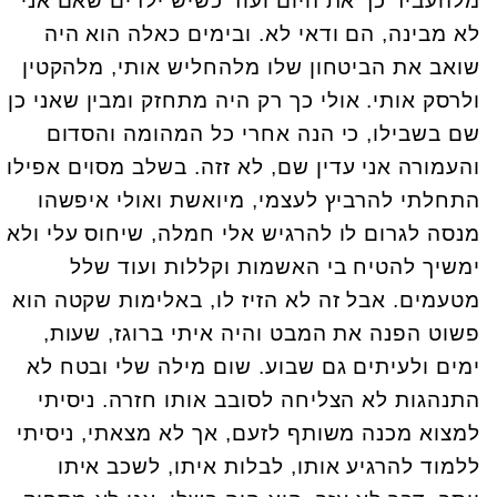
מלהעביר כך את היום ועוד כשיש ילדים שאם אני
לא מבינה, הם ודאי לא. ובימים כאלה הוא היה
שואב את הביטחון שלו מלהחליש אותי, מלהקטין
ולרסק אותי. אולי כך רק היה מתחזק ומבין שאני כן
שם בשבילו, כי הנה אחרי כל המהומה והסדום
והעמורה אני עדין שם, לא זזה. בשלב מסוים אפילו
התחלתי להרביץ לעצמי, מיואשת ואולי איפשהו
מנסה לגרום לו להרגיש אלי חמלה, שיחוס עלי ולא
ימשיך להטיח בי האשמות וקללות ועוד שלל
מטעמים. אבל זה לא הזיז לו, באלימות שקטה הוא
פשוט הפנה את המבט והיה איתי ברוגז, שעות,
ימים ולעיתים גם שבוע. שום מילה שלי ובטח לא
התנהגות לא הצליחה לסובב אותו חזרה. ניסיתי
למצוא מכנה משותף לזעם, אך לא מצאתי, ניסיתי
ללמוד להרגיע אותו, לבלות איתו, לשכב איתו