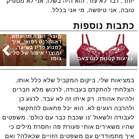
יותר, דבר לא עזר. הוא היה בשלו, אני לא מספיק
טובה, אני טיפשה, מי אני בכלל.
כתבות נוספות
מוצרי הגנה מהשמש,
דאודורנט רפואי, איך
למנוע פריז בשיער,
ומוצרי איפור של סלינה
נגיעות קטנות לטו באב
גומז
במציאות שלי, ביקום המקביל שלא כלל אותו,
הצלחתי להתקדם בעבודה, לרכוש מלא חברים
ולהיות אהודה. רק איתו זה לא עבד, לרגע כן
ולהרבה רגעים לא. הוא יכל פתאום להתקשר
לעבודה ולשאול 'נו שכבת כבר עם כולם'. משפטים
שהיו משאירים אותי פעורת פה וחסרת מילים כי
איך מתמודדים עם משפטים הזויים שכאלה? ואם