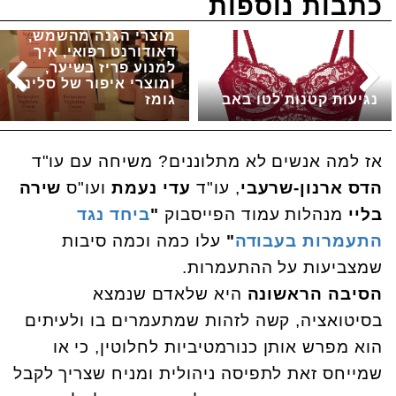
כתבות נוספות
מוצרי הגנה מהשמש,
דאודורנט רפואי, איך
למנוע פריז בשיער,
ומוצרי איפור של סלינה
נגיעות קטנות לטו באב
גומז
אז למה אנשים לא מתלוננים? משיחה עם עו"ד
הדס ארנון-שרעבי
, עו"ד
עדי נעמת
ועו"ס
שירה
בליי
מנהלות עמוד הפייסבוק
"
ביחד נגד
התעמרות בעבודה
"
עלו כמה וכמה סיבות
שמצביעות על ההתעמרות.
הסיבה הראשונה
היא שלאדם שנמצא
בסיטואציה, קשה לזהות שמתעמרים בו ולעיתים
הוא מפרש אותן כנורמטיביות לחלוטין, כי או
שמייחס זאת לתפיסה ניהולית ומניח שצריך לקבל