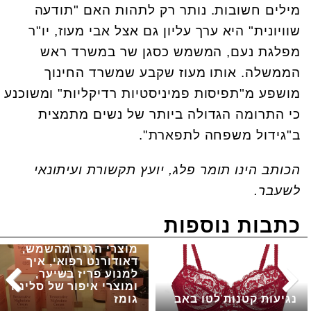
מילים חשובות. נותר רק לתהות האם "תודעה
שוויונית" היא ערך עליון גם אצל אבי מעוז, יו"ר
מפלגת נעם, המשמש כסגן שר במשרד ראש
הממשלה. אותו מעוז שקבע שמשרד החינוך
מושפע מ"תפיסות פמיניסטיות רדיקליות" ומשוכנע
כי התרומה הגדולה ביותר של נשים מתמצית
ב"גידול משפחה לתפארת".
הכותב הינו תומר פלג, יועץ תקשורת ועיתונאי
לשעבר.
כתבות נוספות
מוצרי הגנה מהשמש,
דאודורנט רפואי, איך
למנוע פריז בשיער,
ומוצרי איפור של סלינה
נגיעות קטנות לטו באב
גומז