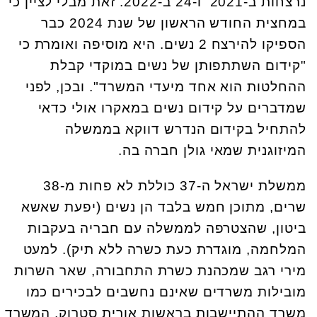
נרצחות ב-2021 ו-24 ב-2022. זאת מבלי לציין כי
במחצית החודש הראשון של שנת 2024 כבר
הספיקו להירצח 2 נשים. היא מוסיפה ואומרת כי
"קידום השתתפותן של נשים במוקדי קבלת
ההחלטות הוא אחד מיעדי המשרד". ובכן, לפני
שמדברים על קידום נשים במאקרו אולי כדאי
להתחיל בקידום הנדרש דווקא בממשלה
המיזוגנית שמאי גולן חברה בה.
ממשלת ישראל ה-37 כוללת לא פחות מ-38
שרים, מתוכן חמש בלבד הן נשים (יפעת שאשא
ביטון, שהצטרפה לממשלה עם חבריה בעקבות
המלחמה, מוגדרת כעת כשרה ללא תיק). למעט
מירי רגב שמכהנת כשרת התחבורה, שאר השרות
מובילות משרדים שאינם נחשבים לבכירים כמו
משרד ההתיישבות בראשות אורית סטרוק, המשרד