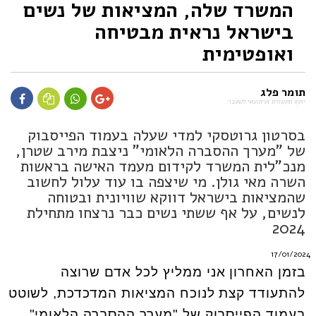
המשרד שלה, המציאות של נשים
בישראל נראית מבטיחה
ואופטימית
תומר פלג
יועץ תקשורת ועיתונאי לשעבר
בסרטון גרוטסקי למדי שעלה בעמוד הפייסבוק
של "מערך ההסברה הלאומי" ניצבת מירב שטרן,
מנכ"לית המשרד לקידום מעמד האישה בראשות
השרה מאי גולן. מי שיצפה בו עוד עלול לחשוב
שהמציאות בישראל דווקא שוויונית ובטוחה
לנשים, על אף ששתי נשים כבר נרצחו מתחילת
2024
17/01/2024
בזמן האחרון אני ממליץ לכל אדם שרוצה
להתעודד קצת לנוכח המציאות המדכדכת, לשוטט
בעמוד הפייסבוק של "מערך ההסברה הלאומי".