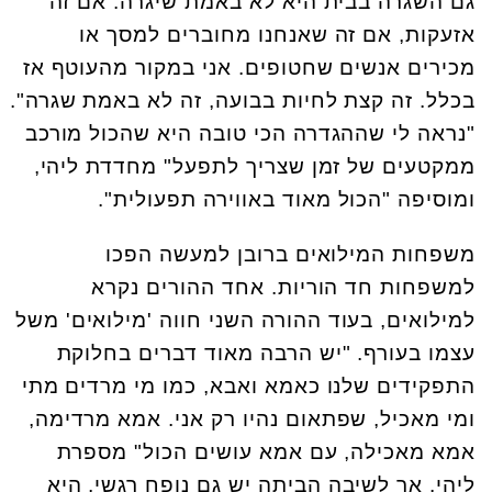
גם השגרה בבית היא לא באמת שיגרה. אם זה
אזעקות, אם זה שאנחנו מחוברים למסך או
מכירים אנשים שחטופים. אני במקור מהעוטף אז
בכלל. זה קצת לחיות בבועה, זה לא באמת שגרה".
"נראה לי שההגדרה הכי טובה היא שהכול מורכב
ממקטעים של זמן שצריך לתפעל" מחדדת ליהי,
ומוסיפה "הכול מאוד באווירה תפעולית".
משפחות המילואים ברובן למעשה הפכו
למשפחות חד הוריות. אחד ההורים נקרא
למילואים, בעוד ההורה השני חווה 'מילואים' משל
עצמו בעורף. "יש הרבה מאוד דברים בחלוקת
התפקידים שלנו כאמא ואבא, כמו מי מרדים מתי
ומי מאכיל, שפתאום נהיו רק אני. אמא מרדימה,
אמא מאכילה, עם אמא עושים הכול" מספרת
ליהי. אך לשיבה הביתה יש גם נופח רגשי, היא