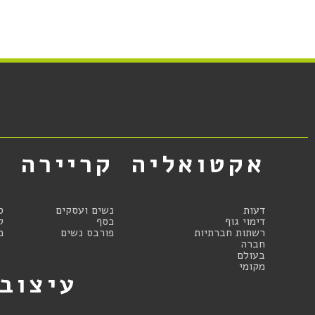
אקטואליה
קריירה
א
דעות
נשים ועסקים
ס
דימוי גוף
כסף
ק
רשתות חברתיות
פורבס נשים
מ
חברה
בעולם
מקומי
עיצוב