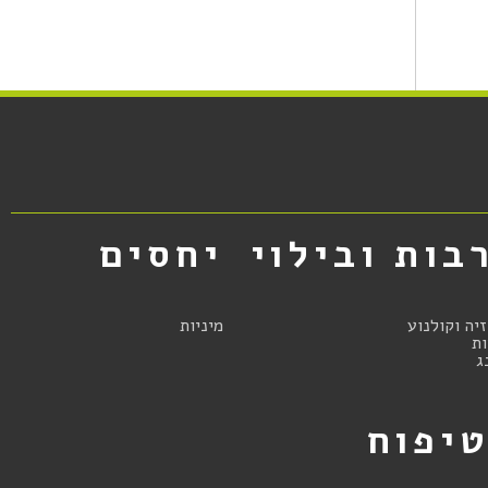
בות ובילוי
יחסים
זיה וקולנוע
מיניות
ת
ג
יפוח