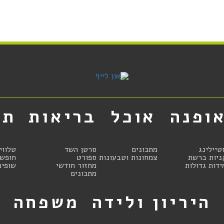
ופנה
אוכל
בריאות
תר
טיילינג
מתכונים
סרטן השד
טלווי
ניות ברשת
צמחונות וטבעונות
ספורט
חופשו
ידות גדולות
מחזור חודשי
שופינ
מתכונים
היריון ולידה
משפחה
ט