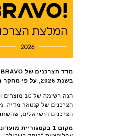
מדד הצרכנים של
O
בשנת 2026, על פי מחקר מכון "קנטאר מדיה" (צילום:יח"צ)
הצרכנים הישראלים, שהשתמ
מקום 1 בקטגוריית מועדוני הצרכנות וזוכת BRAVO – אפליקציית "ביחד בשבילך"
אפליקציית "ביחד בשבילך",