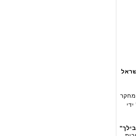
ישראל
BRAV, המסתמך על מחקר
ובים והמומלצים ביותר לשנת 2026 על ידי
בות