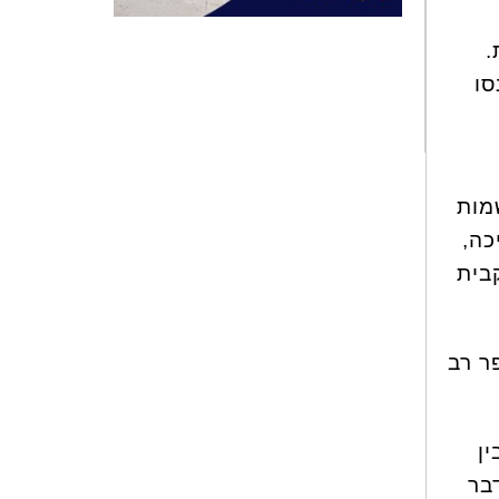
.
סו
מות
כה,
בית
ר רב
ן
בר