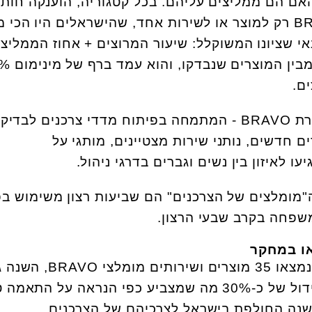
אם הם ממליצים עליהם. בכל קטגוריה, הוענקה חות
"המלצת הצרכנים" של BRAVO רק למוצר או לשירות אחד, שהישראלים היו הכ
נאי שציונו המשוקלל: שיעור המרוצים + אחוז הממליצ
היה הגבוה ביותר בקטגוריה מ
ם.
את המחקר יזמה ומימנה חברת BRAVO - המתמחה בפיתוח מדדי צרכנים לבדי
 חדשים, נותני שירות מצטיינים, מותגי על
ה"מומלצים של הצרכנים" הם שביעות רצון משימוש בפ
שפחה בקרב שבעי הרצון.
ו במחקר
בהשוואה לשנה שעברה, בה נמצאו 35 מוצרים ושירותים מו
מספרם והוא עומד על 45, גידול של כ-30% מה שמצביע כפי הנראה על התא
שנה החולפת בישראל לצרכיהם של הצרכנים.