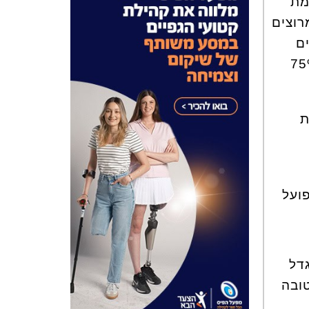
מת
י מרוצים
ים
בין המוצרים שנבדקו, והוא עמד ברף של מינימום 75%
קת
ועל
מלצי BRAVO, השנה גדל
מה טובה