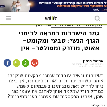
אקטואליה
חברה
דימוי גוף
גמר הישרדות כמראה לדימוי
הגוף הנשי: טבעי ומקומט-
אאוט, מוזרק ומפולטר- אין
אביטל מימון
גרה בחור בצפון הארץ (ונהנית מכל
רגע), לומדת צילום (ונהנית
כאימהות ונשים עובדות אנחנו מבקשות שיקבלו
אותנו כשוות זכויות וכראויות בזכותנו, אך כיצד
ניתן לדרוש זאת מבנותינו כשבמקום לשמש
כמודל הורי שמלמד אותן לאהוב את עצמן כפי
שהן, אנחנו מפקסלות את עצמנו באובססיביות?
05/04/2022