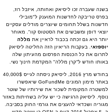
בשנה שעברה זכו ליסיאק ואחותה, איזבל רוז,
בפרס טריבקה לחדשנות המוענק ל"מובילי
חדשנות בשלל תחומים שיוצרים מודלים עסקיים
יוצאי דופן ומשבשים את הסטטוס קוו". מאוחר
יותר היא גם זכתה בכבוד לראיין את
מללה
יוספזאי
. בעקבות הריאיון הזה החליטה ליסיאק
לתרום את כל הכנסות הפרסום מהעיתון שלה
באותו חודש ל"קרן מללה" המקדמת חינוך נשי.
בחודש מרץ 2016, ליסיאק ניסתה לגייס 40,000$
באתר מימון המונים GoFundMe שיאפשרו
למשטרה המקומית לשכור את שירותיו של שוטר
נוסף. ליסיאק הרגישה כי יש עליה בשחיתות באזור
מגוריה ושכדאי להעצים את גורמי החוק בסביבה.
ב- 5 אפריל 2016 דווח ב-OSN כי שוטר חדש