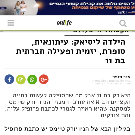
אקטואליה
בעולם
הילדה ליסיאק: עיתונאית,
סופרת, יזמית ופעילה חברתית
בת 11
אור סופר
בעלת BA בתקשורת ו-MA במגדר,
עורכת חדשות באון לייף במשרה
היא רק בת 11 אבל מה שהספיקה לעשות בחייה
הקצרים הביא את עורכי המגזין הניו יורק טיימס
למסקנה שהיא ראויה לגמרי לכתבת פרופיל עליה.
והם צודקים
בגיליון הבא של הניו יורק טיימס יש כתבת פרופיל