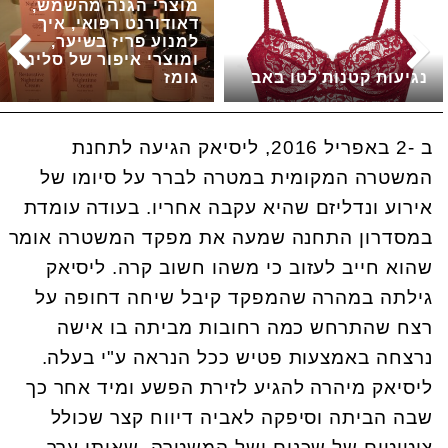
מוצרי הגנה מהשמש,
דאודורנט רפואי, איך
למנוע פריז בשיער,
ומוצרי איפור של סלינה
נגיעות קטנות לטו באב
גומז
ב -2 באפריל 2016, ליסיאק הגיעה לתחנת
המשטרה המקומית במטרה לברר על סיומו של
אירוע ונדליזם שהיא עקבה אחריו. בעודה עומדת
במסדרון התחנה שמעה את מפקד המשטרה אומר
שהוא חייב לעזוב כי משהו חשוב קרה. ליסיאק
גילתה במהרה שהמפקד קיבל שיחה דחופה על
רצח שהתרחש כמה רחובות מביתה בו אישה
נרצחה באמצעות פטיש ככל הנראה ע"י בעלה.
ליסיאק מיהרה להגיע לזירת הפשע ומיד אחר כך
שבה הביתה וסיפקה לאביה דיווח קצר שכולל
ציטוטים של שכנים ושל המשטרה, שאותו ערך