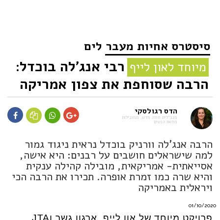
סיסטרס אחיות מעבר לים
רבי אנג'לה בוכדל:
מיוחד לאון לייף
הרבה שסוחפת את צפון אמריקה
הדס רגולסקי
מנכ״לית חוזה חדש, ממובילות
מחאת הנשים
הרבה אנג'לה וורניק בוכדל נראית ניגוד גמור
למה שישראלים חושבים על רבנים: היא אישה,
אסייאתית- אמריקאית, מובילה קהילה ענקית
והיא שרה כמו זמרת אופרה. תכירו את הרבה הכי
ויראלית באמריקה
01/10/2020
פרויקט מיוחד של און לייף, ארגון גשר וJTA