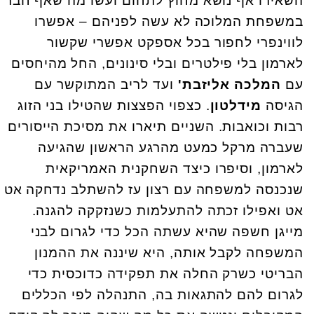
השאירו אף נושא מחוץ לתחום ועשו מה שאף חבר
במשפחת המלוכה לא עשה לפניהם – אפשרו
לווינפרי לחפור בכל אספקט אפשרי שקשור
לארמון בלי פילטרים ובלי סינונים, החל מהיחסים
עם
המלכה אליזבת'
ועד לריב המתוקשר עם
הגיסה
מידלטון
. כצפוי הפצצות שהטילו בני הזוג
רבות וכואבות. השניים תיארו את מסיכת הייסורים
שעברה מרקל כמעט מהרגע הראשון שהגיעה
לארמון, וסיפרו כיצד השחקנית האמריקאית
שנכנסה למשפחה עם רצון עז להשתלב נדחקה אט
אט ואפילו זכתה להתעלמות כשנזקקה להגנה.
מייגן חשפה שהיא עשתה הכל כדי לגרום לבני
המשפחה לקבל אותה, היא שיננה את ההמנון
הבריטי כשרק החלה את תפקידה כדוכסית כדי
לגרום להם להתגאות בה, התנהלה לפי הכללים