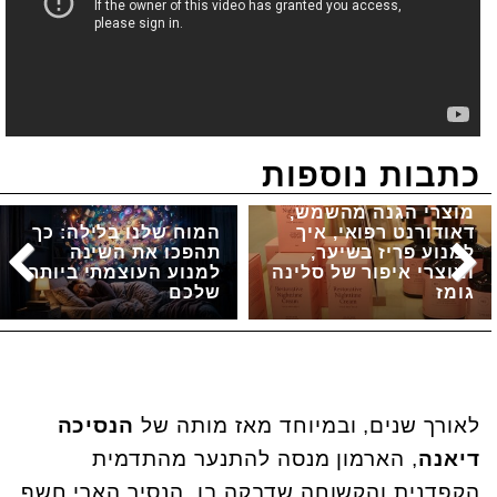
כתבות נוספות
מוצרי הגנה מהשמש,
דאודורנט רפואי, איך
המוח שלנו בלילה: כך
למנוע פריז בשיער,
תהפכו את השינה
ומוצרי איפור של סלינה
למנוע העוצמתי ביותר
גומז
שלכם
לאורך שנים, ובמיוחד מאז מותה של
הנסיכה
דיאנה
, הארמון מנסה להתנער מהתדמית
הקפדנית והקשוחה שדבקה בו. הנסיך הארי חשף