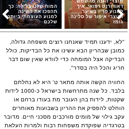
מוצרי הגנה מהשמש,
דאודורנט רפואי, איך
המוח שלנו בלילה: כך
למנוע פריז בשיער,
תהפכו את השינה
ומוצרי איפור של סלינה
למנוע העוצמתי ביותר
גומז
שלכם
"לא, ידענו תמיד שאנחנו רוצים משפחה גדולה,
כמובן שבהריון הבא עשינו את כל הבדיקות, כולל
הבדיקה אצל המומחה כדי לוודא שאין שום דבר
חריג והכל היה בסדר".
החוויה הקשה אותה מתאר ט' היא לא נחלתם
בלבד. כל שנה מתרחשות בישראל כ-1000 לידות
שקטות, לידות בהן העובר מת בעודו ברחם או
הוחלט להפסיק את ההריון בשבועות מאוחרים
עקב גילוי של מומים מורכבים מסכני חיים. מדובר
בטרגדיה שפוקדת משפחות רבות ולמרות העלאת