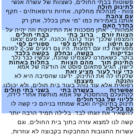
פשוטות בבתי החולים, כשצוות של עשרה אנשי
לתינוק חולה
צוות - מנהלות מחלקה, אחיות ורופאות/ים - תקף
עם צהבת
אותנו באמירות כמו "מי אתן בכלל, אתן רק
בחדר האם
אמהות", "אתן מסכנות את התינוקות וזה יהיה על
הצוות זורם
ברוב בתי
בבתי חולים
המצפון שלכן" ועוד כהנה וכהנה. לא פעם יצאנו
עם חיסון
החולים לפי
ספורים לפי
מפגישה כזו עם דמעות. היו גם רגעים שב-2 לפנות
ובדיקות
בקשה, ובחלק
בקשה בלבד
בוקר, כשאמרנו לעצמינו שהנה, עכשיו כבר נלך
התינוק תוך
מהם הצוות
בתלות באחות
לישון, הגיע פתאום פוסט או הודעה של אמא
כדי עור לעור
מציע זאת
שלקחו לה את התינוק. ידענו שהסיבה היא לא
והנקה
מעצמו
רפואית אלא עוד נוהל בעוד בית חולים, ולא יכולנו
אפשרות
בעשרה בתי
בשני בתי חולים
להתעלם מהתסכול של אמא מותשת אחרי לידה,
לליווי של גבר
חולים
תינוק בתינוקייה ואבא שמתזז בניהם כי קשה לו
גם בלילה
להשאיר את זוגתו לבד. בלילה תמיד הרבה יותר
קשה לנו למצוא עזרה בתוך בית החולים, וגם
עשרות התגובות המחבקות בקבוצה לא עוזרות,