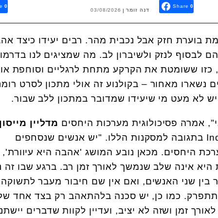
e
0
Share
0
דנה זומר
03/08/2026
 בוערת חזק אבל נכבית מהר. רבים יעידו כיצד אה
ם לבסוף לנזק ולשיברון לב. מה שמציגים לנו בדרמו
 כזו ששומטת את הקרקע מתחת לרגליים וסוחפת או
 נשארו מאחור – בקולנוע זה אולי מתכון לסרט רומנ
יש לא מעט מי שיעידו שמדובר במתכון ללב שבור.
י", אמרה פסיכולוגית מערכות היחסים
מדליין מייסון
למגזין ה-Independent בתגובה למסקנות הללו. "יש אנשים שנסחפים
 היחסים. מכאן נובע המושג 'אהבה היא עיוורת', ו
יא אינה שלב שנמשך לאורך זמן רב. ברגע שבו זה נ
בין שני האנשים, ואם אין שם חיבור מעבר לתשוקה,
תפרק. כמו כן, יש סכנה בלהתאהב רק בצד אחד של 
אורך זמן ושזה לא יציב, ועדיין לקוות שדברים יישתנו