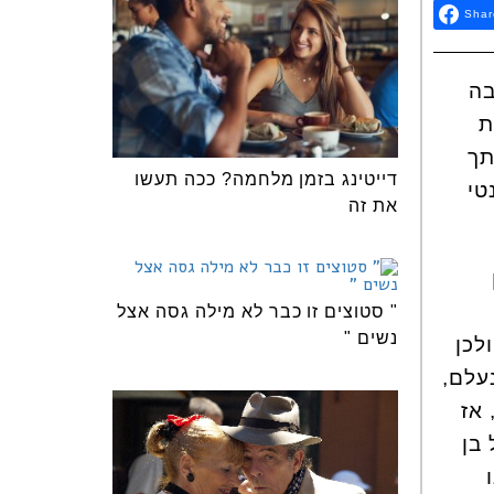
Shar
בה
ת
תך
דייטינג בזמן מלחמה? ככה תעשו
טי
את זה
" סטוצים זו כבר לא מילה גסה אצל
נשים "
לכן
עלם,
 אז
בן