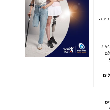
ביבה
בקרב
לם
ים
יס