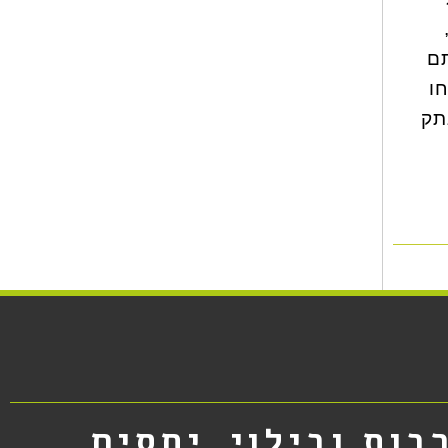
תם
ו
תק
בות ובילוי
יחסים