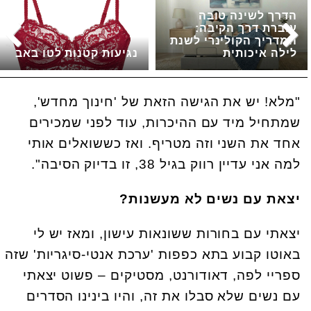
הדרך לשינה טובה
עוברת דרך הקיבה:
המדריך הקולינרי לשנת
לילה איכותית
נגיעות קטנות לטו באב
"מלא! יש את הגישה הזאת של 'חינוך מחדש',
שמתחיל מיד עם ההיכרות, עוד לפני שמכירים
אחד את השני וזה מטריף. ואז כששואלים אותי
למה אני עדיין רווק בגיל 38, זו בדיוק הסיבה".
יצאת עם נשים לא מעשנות?
יצאתי עם בחורות ששונאות עישון, ומאז יש לי
באוטו קבוע בתא כפפות 'ערכת אנטי-סיגריות' שזה
ספריי לפה, דאודורנט, מסטיקים – פשוט יצאתי
עם נשים שלא סבלו את זה, והיו בינינו הסדרים