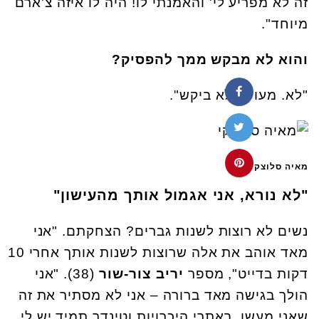
זה לא מפריע לי' והאמנתי לו! היה לו איזה צ'ארם
מיוחד".
והוא לא מבקש ממך להפסיק?
"לא. מעולם לא ביקש".
מאיה סלוצקי
"לא נורא, אני אגמול אותך מהעישון"
נשים לא רוצות לשנות גברים? הצחקתם. "אני
מאד אוהב את אלה שרוצות לשנות אותך אחרי 10
דקות בדייט", מספר
יריב צור-שור
(38). "אני
הולך בגישה מאד ברורה – אני לא מסתיר את זה
שאני מעשן. באתרי היכרויות וטינדר תמיד יש לי