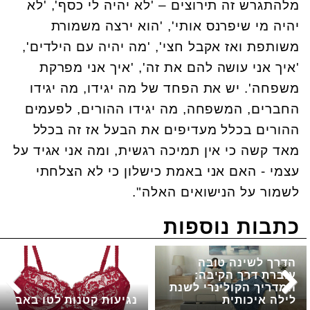
מלהתגרש זה תירוצים – 'לא יהיה לי כסף', 'לא
יהיה מי שיפרנס אותי', 'הוא ירצה משמורת
משותפת ואז אקבל חצי', 'מה יהיה עם הילדים',
'איך אני עושה להם את זה', 'איך אני מפרקת
משפחה'. יש את הפחד של מה יגידו, מה יגידו
החברים, המשפחה, מה יגידו ההורים, לפעמים
ההורים בכלל מעדיפים את הבעל אז זה בכלל
מאד קשה כי אין תמיכה רגשית, ומה אני אגיד על
עצמי - האם אני באמת כישלון כי לא הצלחתי
לשמור על הנישואים האלה".
כתבות נוספות
הדרך לשינה טובה
עוברת דרך הקיבה:
המדריך הקולינרי לשנת
לילה איכותית
נגיעות קטנות לטו באב