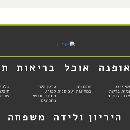
ופנה
אוכל
בריאות
תר
טיילינג
מתכונים
סרטן השד
טלווי
ניות ברשת
צמחונות וטבעונות
ספורט
חופשו
ידות גדולות
מחזור חודשי
שופינ
מתכונים
היריון ולידה
משפחה
ט