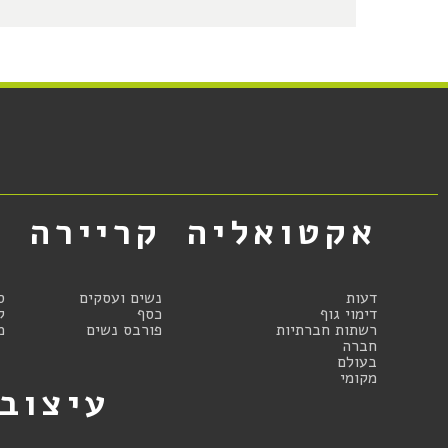
אקטואליה
קריירה
א
דעות
נשים ועסקים
ס
דימוי גוף
כסף
ק
רשתות חברתיות
פורבס נשים
מ
חברה
בעולם
מקומי
עיצוב