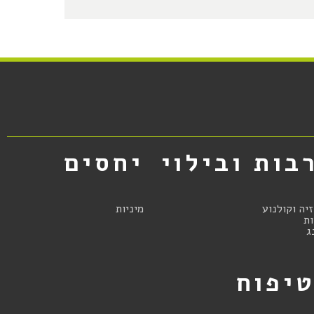
בות ובילוי
יחסים
זיה וקולנוע
מיניות
ת
ג
יפוח