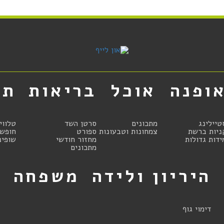
ופנה
אוכל
בריאות
תר
טיילינג
מתכונים
סרטן השד
טלווי
ניות ברשת
צמחונות וטבעונות
ספורט
חופשו
ידות גדולות
מחזור חודשי
שופינ
מתכונים
היריון ולידה
משפחה
ט
דימוי גוף