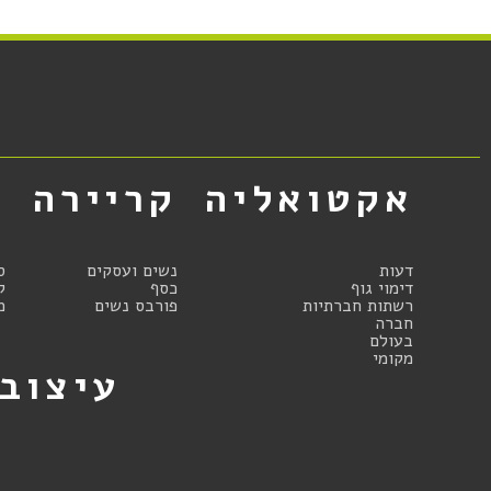
אקטואליה
קריירה
א
דעות
נשים ועסקים
ס
דימוי גוף
כסף
ק
רשתות חברתיות
פורבס נשים
מ
חברה
בעולם
מקומי
עיצוב