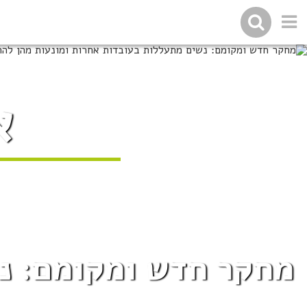
א
מחקר חדש ומקומם: נש