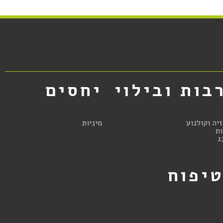
בות ובילוי
יחסים
זיה וקולנוע
מיניות
ת
ג
יפוח