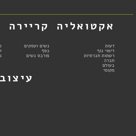
אקטואליה
קריירה
א
דעות
נשים ועסקים
ס
דימוי גוף
כסף
ק
רשתות חברתיות
פורבס נשים
מ
חברה
בעולם
מקומי
עיצוב