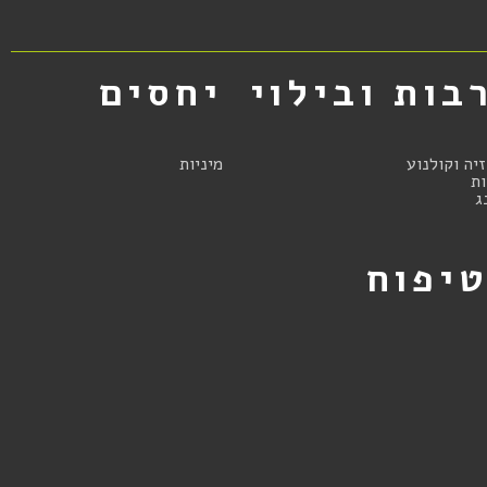
בות ובילוי
יחסים
זיה וקולנוע
מיניות
ת
ג
יפוח