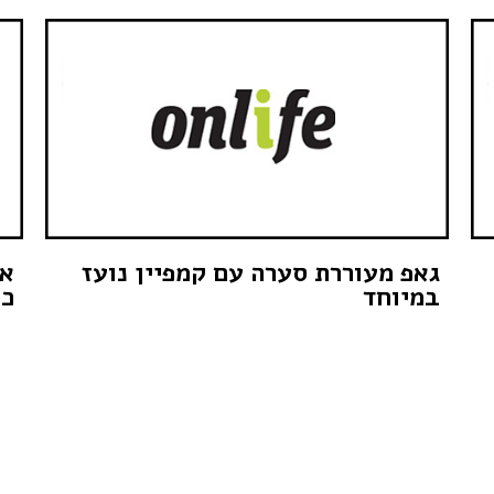
גאפ מעוררת סערה עם קמפיין נועז
או
במיוחד
כב