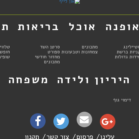
ופנה
אוכל
בריאות
תר
טיילינג
מתכונים
סרטן השד
טלווי
ניות ברשת
צמחונות וטבעונות
ספורט
חופשו
ידות גדולות
מחזור חודשי
שופינ
מתכונים
היריון ולידה
משפחה
ט
דימוי גוף
עלינו
פרסום
צור קשר
תקנון