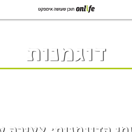
דוגמנות
י הדוגמנות: צעירה ע