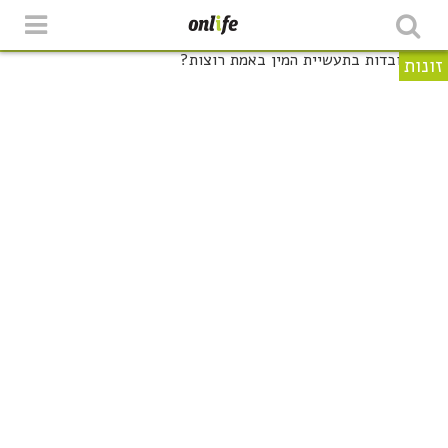
זונות