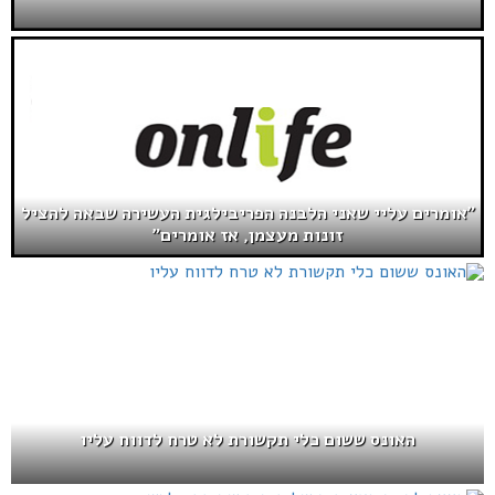
"אומרים עליי שאני הלבנה הפריבילגית העשירה שבאה להציל
זונות מעצמן, אז אומרים"
האונס ששום כלי תקשורת לא טרח לדווח עליו