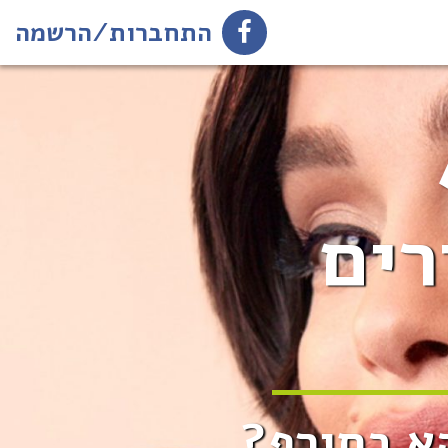
התחברות/הרשמה
רים
א בחורף?