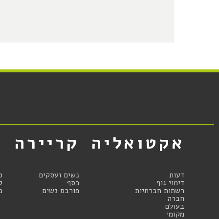
אקטואליה
קריירה
א
דעות
נשים ועסקים
ס
דימוי גוף
כסף
ק
רשתות חברתיות
פורבס נשים
מ
חברה
בעולם
מקומי