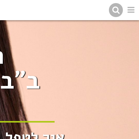
ח
ב"בי
איך לטפל 