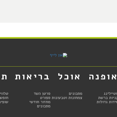
ופנה
אוכל
בריאות
תר
טיילינג
מתכונים
סרטן השד
טלווי
ניות ברשת
צמחונות וטבעונות
ספורט
חופשו
ידות גדולות
מחזור חודשי
שופינ
מתכונים