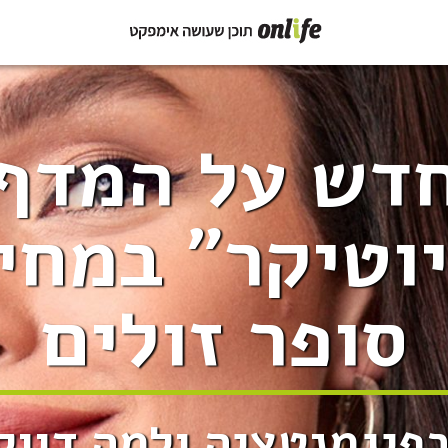
דש על המדף
וטיקר" במחי
סופר זולים
בפיגמנטציה ולמה דווק