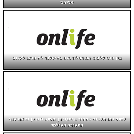
אליהם
בין קרח ללבה: את המלון הזה באיסלנד לא תרצו לעזוב
לטוס כמו מלכים במחיר הגיוני: כך משנה יזם בן 21 את ענף
התעופה העולמי