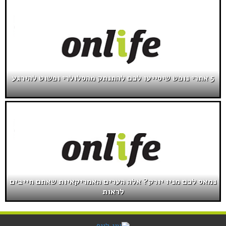
5 אתרי נופש שיסייעו לכם להתנתק מהסלולרי ופשוט להירגע
נמאס לכם מניו יורק? אלה הערים האמריקאיות שאתם חייבים
לראות