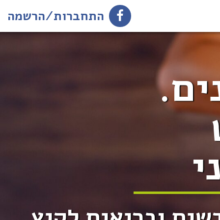
התחברות/הרשמה
ים.
י
שים ובריאים לקיץ