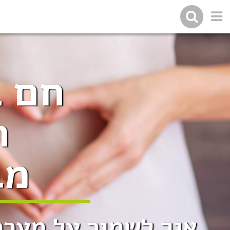
חם ב
ה
מב
איך לשמור על מערכ