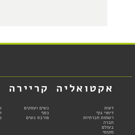
אקטואליה
קריירה
א
דעות
נשים ועסקים
ס
דימוי גוף
כסף
ק
רשתות חברתיות
פורבס נשים
מ
חברה
בעולם
מקומי