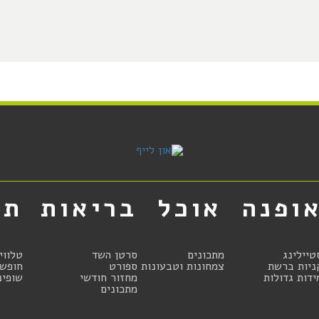
ופנה
אוכל
בריאות
תר
טיילינג
מתכונים
סרטן השד
טלווי
ניות ברשת
צמחונות וטבעונות
ספורט
חופשו
ידות גדולות
מחזור חודשי
שופינ
מתכונים