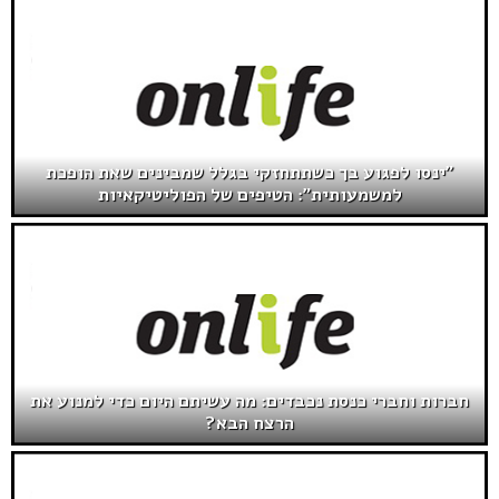
"ינסו לפגוע בך כשתתחזקי בגלל שמבינים שאת הופכת
למשמעותית": הטיפים של הפוליטיקאיות
חברות וחברי כנסת נכבדים: מה עשיתם היום כדי למנוע את
הרצח הבא?