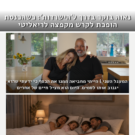
נאוה בוקר בדרך ל'הישרדות': כשהכנסת
הופכת לקרש מקפצה לריאליטי
המעגל השני | הייתי מחביאה ממנו את הכסף כי ידעתי שהוא
יגנוב אותו לסמים. היום הוא מציל חיים של אחרים