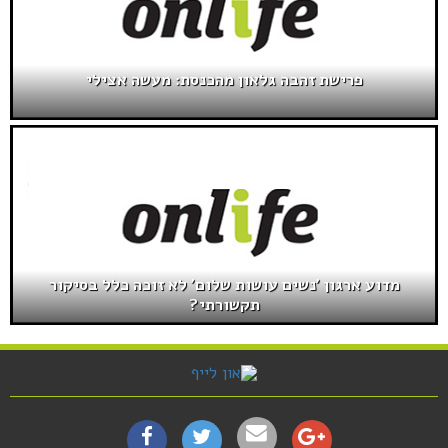
פרישת זהבה גלאון מהכנסת: מעשה אצילי
מדוע ארגון 'נשים עושות שלום' לא זוכה כלל בסיקור
תקשורתי?