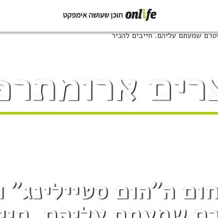
רים ארומתרפ
ם ה"הום סטיילינג" ו
ם שמעתם עליהם. חייב