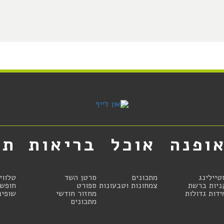
ופנה
אוכל
בריאות
תר
טיילינג
מתכונים
סרטן השד
טלווי
ניות ברשת
צמחונות וטבעונות
ספורט
חופשו
ידות גדולות
מחזור חודשי
שופינ
מתכונים