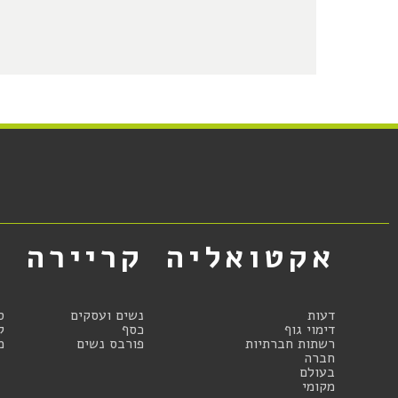
אקטואליה
קריירה
א
דעות
נשים ועסקים
ס
דימוי גוף
כסף
ק
רשתות חברתיות
פורבס נשים
מ
חברה
בעולם
מקומי