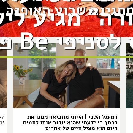
מחגיגת שבוע האופנה ב
רה״ מגיע לי
ניפי Be פארם.
המעגל השני | הייתי מחביאה ממנו את
הש
הכסף כי ידעתי שהוא יגנוב אותו לסמים.
נו
היום הוא מציל חיים של אחרים