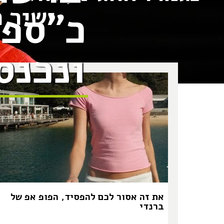
ישיר 
כ״ספו
ונכנס לס
את זה אסור לכם להפסיד, הפופ אפ של
ברנדי