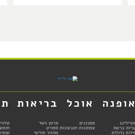
ופנה
אוכל
בריאות
תר
טיילינג
מתכונים
סרטן השד
טלווי
ניות ברשת
צמחונות וטבעונות
ספורט
חופשו
ידות גדולות
מחזור חודשי
שופינ