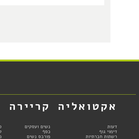
אקטואליה
קריירה
א
דעות
נשים ועסקים
ס
דימוי גוף
כסף
ק
רשתות חברתיות
פורבס נשים
מ