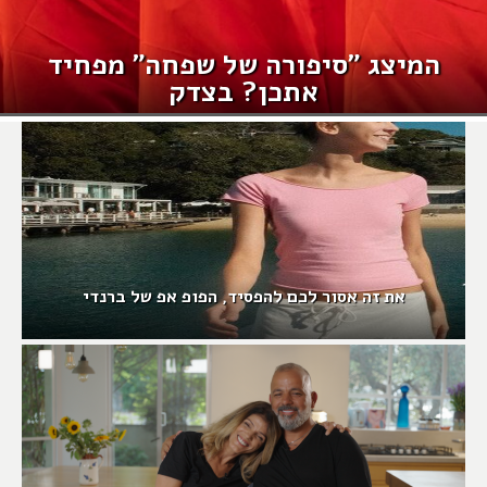
המיצג "סיפורה של שפחה" מפחיד
אתכן? בצדק
את זה אסור לכם להפסיד, הפופ אפ של ברנדי