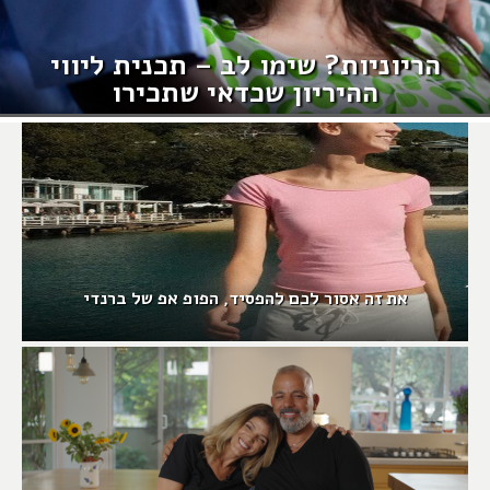
הריוניות? שימו לב – תכנית ליווי
ההיריון שכדאי שתכירו
את זה אסור לכם להפסיד, הפופ אפ של ברנדי