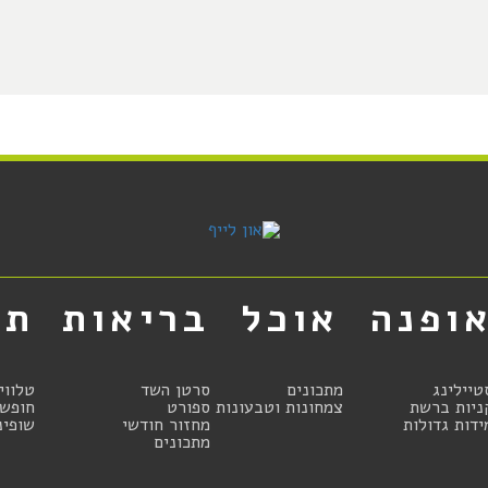
ופנה
אוכל
בריאות
תר
טיילינג
מתכונים
סרטן השד
טלווי
ניות ברשת
צמחונות וטבעונות
ספורט
חופשו
ידות גדולות
מחזור חודשי
שופינ
מתכונים