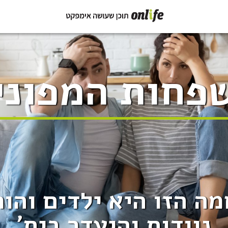
פחות המפוני
ה הזו היא ילדים והור
נוודות והיעדר בית'