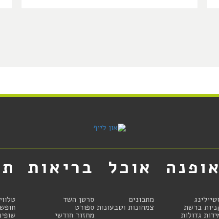
ופנה
אוכל
בריאות
תר
טיילינג
מתכונים
סרטן השד
טלווי
ניות ברשת
צמחונות וטבעונות
ספורט
חופשו
ידות גדולות
מחזור חודשי
שופינ