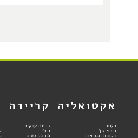
אקטואליה
קריירה
א
דעות
נשים ועסקים
ס
דימוי גוף
כסף
ק
רשתות חברתיות
פורבס נשים
מ