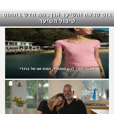
בום טראח והשיער ארך. מה חדש בתחום
טיפול השיער
את זה אסור לכם להפסיד, הפופ אפ של ברנדי